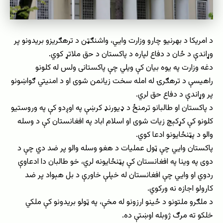
د امریکا د بهرنیو چارو وزارت وایي، واشنګټن د ترهګریزو بریدونو پر
وړاندې د ځان د دفاع لپاره د پاکستان د حق ملاتړ کوي.
دغه وزارت په یوه بیان کې ویلي چې پاکستانی ولس له کلونو
راهیسې د ترهګرۍ له امله سخت زیانمن شوی او د امنیتي ګواښونو
پر وړاندې د دفاع حق لري.
د پاکستان او طالبانو ترمنځ د ډیورنډ کرښې په اوږدو کې په وروستیو
کلونو کې کړکېچ زیات شوی او اسلام اباد په افغانستان کې د وسله
والو د پټنځایونو ادعا کوي.
پاکستان وايي چې ټول عملیات د هغو وسله والو پر ضد دي چې د
دوی په وینا په افغانستان کې پټنځایونه لري، خو طالبان دا ادعاوې
ردوي او وایي چې افغانستان له خپلې خاورې د بل هېواد پر ضد
کارولو اجازه نه ورکوي.
د ملګرو ملتونو د ځینو ارزونو له مخې، په ټولو بریدونو کې ملکي
خلکو ته مرګ ژوبله اوښتې ده.