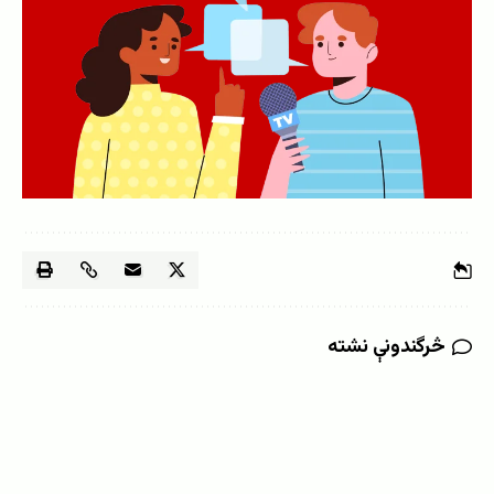
څرگندونې نشته