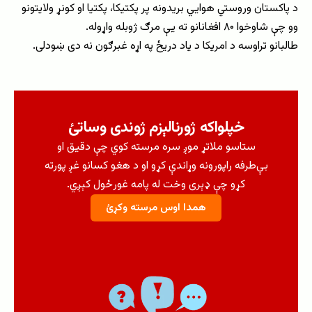
د پاکستان وروستي هوايي بریدونه پر پکتیکا، پکتیا او کونړ ولایتونو
وو چې شاوخوا ۸۰ افغانانو ته یې مرګ ژوبله واړوله.
طالبانو تراوسه د امریکا د یاد دریځ په اړه غبرګون نه دی ښودلی.
خپلواکه ژورنالېزم ژوندی وساتئ
ستاسو ملاتړ موږ سره مرسته کوي چې دقیق او
بې‌طرفه راپورونه وړاندې کړو او د هغو کسانو غږ پورته
کړو چې ډېری وخت له پامه غورځول کېږي.
همدا اوس مرسته وکړئ