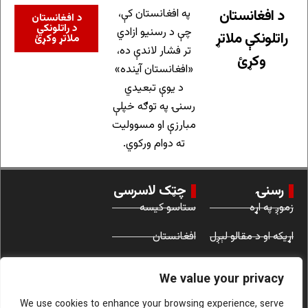
د افغانستان
په افغانستان کې،
د افغانستان
د راتلونکي
چې د رسنیو ازادي
راتلونکې ملاتړ
ملاتړ وکړئ
تر فشار لاندې ده،
وکړئ
«افغانستان آینده»
د یوې تبعیدي
رسنۍ په توګه خپلې
مبارزې او مسوولیت
ته دوام ورکوي.
رسنۍ
چټک لاسرسی
زموږ په اړه
ستاسو کیسه
اړیکه او د مقالو لېږل
افغانستان
د کارونې شرایط
نړۍ
We value your privacy
ښځې
We use cookies to enhance your browsing experience, serve