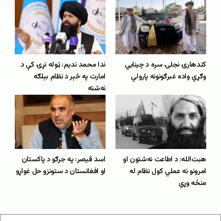
کندهارۍ نجلۍ سره د چینایي
ندا محمد ندیم: ټوله نړۍ کې د
وګړي واده غبرګونونه پارولي
امارت په څېر د نظام بېلګه
نه‌شته
هبت‌الله: د اطاعت نه‌شتون او
اسد قیصر: په جرګو د پاکستان
امرونو نه عملي کول نظام له
او افغانستان د ستونزو حل غواړو
منځه وړي