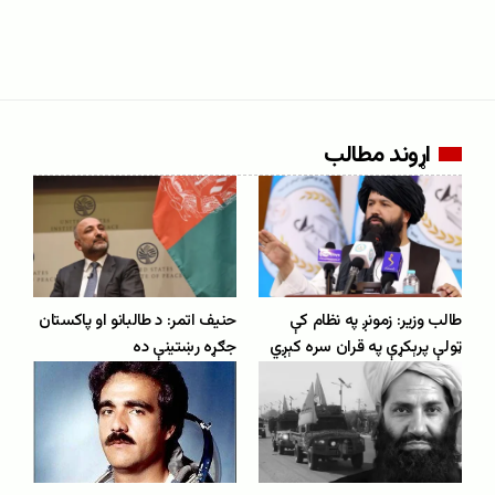
اړوند مطالب
طالب وزیر: زمونږ په نظام کې
حنیف اتمر: د طالبانو او پاکستان
ټولې پرېکړې په قران سره کېږي
جګړه رښتینې ده