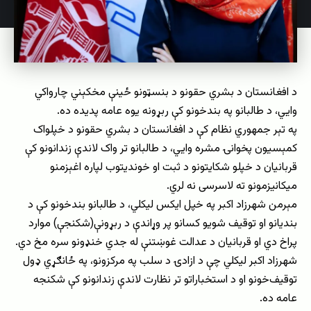
د افغانستان د بشري حقونو د بنسټونو ځینې مخکېني چارواکي
وايي، د طالبانو په بندخونو کې ربړونه یوه عامه پدیده ده.
په تېر جمهوري نظام کې د افغانستان د بشري حقونو د خپلواک
کمېسیون پخوانۍ مشره وايي، د طالبانو تر واک لاندې زندانونو کې
قربانیان د خپلو شکایتونو د ثبت او خوندیتوب لپاره اغېزمنو
میکانیزمونو ته لاسرسی نه لري.
مېرمن شهرزاد اکبر په خپل ایکس لیکلي، د طالبانو بندخونو کې د
بندیانو او توقیف شویو کسانو پر وړاندې د ربړونې(شکنجې) موارد
پراخ دي او قربانیان د عدالت غوښتنې له جدي خنډونو سره مخ دي.
شهرزاد اکبر لیکلي چې د ازادۍ د سلب په مرکزونو، په ځانګړي ډول
توقیف‌خونو او د استخباراتو تر نظارت لاندې زندانونو کې شکنجه
عامه ده.