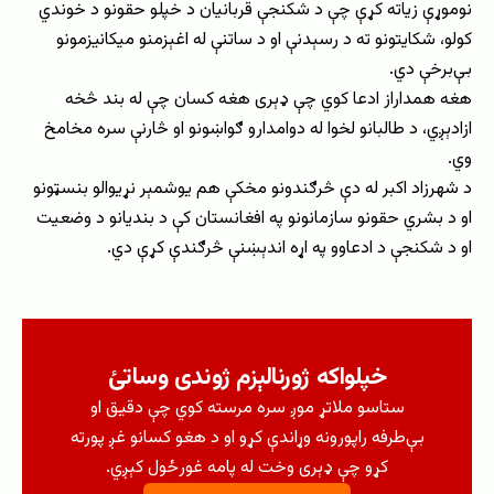
نوموړې زیاته کړې چې د شکنجې قربانیان د خپلو حقونو د خوندي
کولو، شکایتونو ته د رسېدنې او د ساتنې له اغېزمنو میکانیزمونو
بې‌برخې دي.
هغه همداراز ادعا کوي چې ډېری هغه کسان چې له بند څخه
ازادېږي، د طالبانو لخوا له دوامدارو ګواښونو او څارنې سره مخامخ
وي.
د شهرزاد اکبر له دې څرګندونو مخکې هم یوشمېر نړیوالو بنسټونو
او د بشري حقونو سازمانونو په افغانستان کې د بندیانو د وضعیت
او د شکنجې د ادعاوو په اړه اندېښنې څرګندې کړې دي.
خپلواکه ژورنالېزم ژوندی وساتئ
ستاسو ملاتړ موږ سره مرسته کوي چې دقیق او
بې‌طرفه راپورونه وړاندې کړو او د هغو کسانو غږ پورته
کړو چې ډېری وخت له پامه غورځول کېږي.