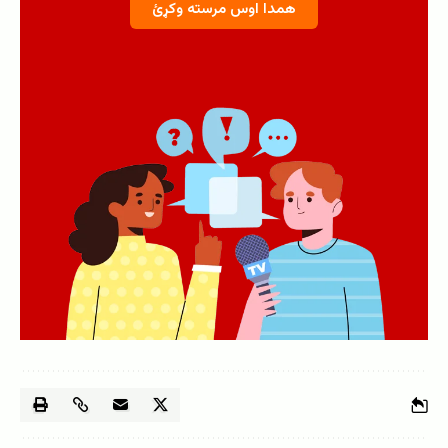
همدا اوس مرسته وکړئ