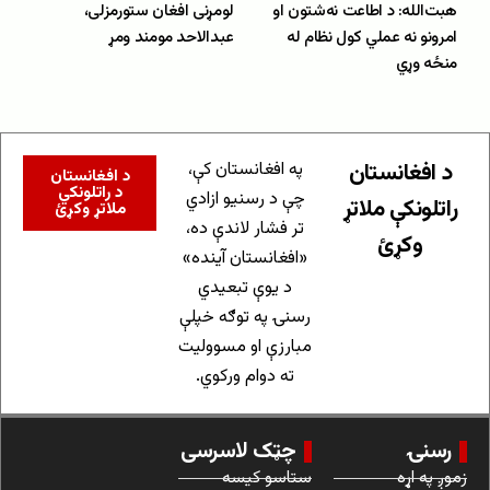
هبت‌الله: د اطاعت نه‌شتون او
لومړنی افغان ستورمزلی،
امرونو نه عملي کول نظام له
عبدالاحد مومند ومړ
منځه وړي
د افغانستان
په افغانستان کې،
د افغانستان
د راتلونکي
چې د رسنیو ازادي
راتلونکې ملاتړ
ملاتړ وکړئ
تر فشار لاندې ده،
وکړئ
«افغانستان آینده»
د یوې تبعیدي
رسنۍ په توګه خپلې
مبارزې او مسوولیت
ته دوام ورکوي.
رسنۍ
چټک لاسرسی
زموږ په اړه
ستاسو کیسه