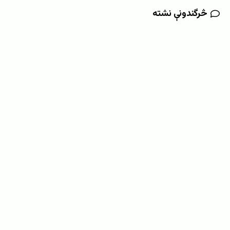
څرگندونې نشته