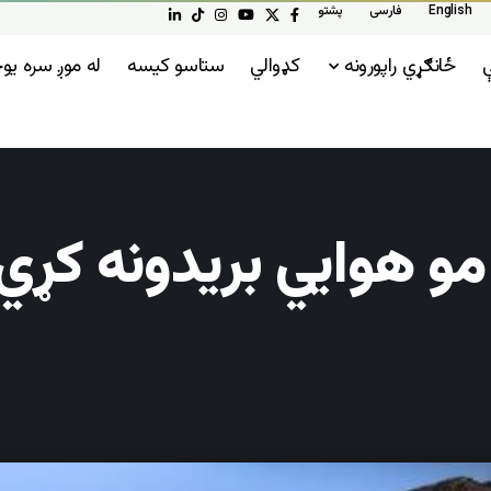
English
فارسی
پشتو
ې
ځانګړي راپورونه
کډوالي
ستاسو کیسه
له موږ سره ی
مو هوايي بریدونه کړي