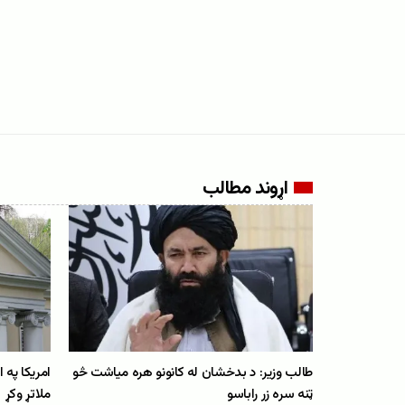
اړوند مطالب
طالب وزیر: د بدخشان له کانونو هره میاشت څو
امریکا په 
ټنه سره زر راباسو
ملاتړ وکړ