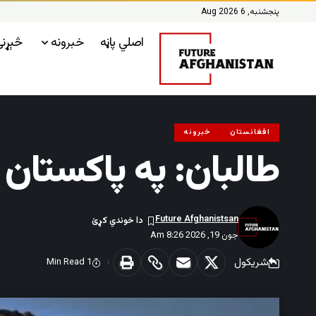
پنجشنبه, 6 Aug 2026
اصلي پاڼه
خبرونه
څېړن
افغانستان
خبرونه
طالبان: په پاکستان 
Future Afghanistsan
جون 19, 2026 8:26 Am
شریکول
1 Min Read