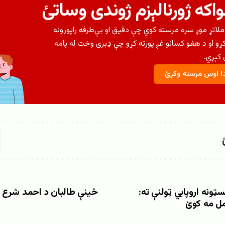
اکه ژورنالېزم ژوندی وساتئ
لاتړ موږ سره مرسته کوي چې دقیق او بې‌طرفه راپورونه
کړو او د هغو کسانو غږ پورته کړو چې ډېری وخت له پامه
کېږي.
 اوس مرسته وکړئ
ټونه اروپايي ټولنې ته:
ځینې طالبان د احمد شرع د
مل مه کوئ