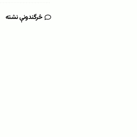
څرگندونې نشته