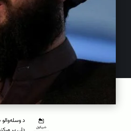
د وسله‌والو 
شریکول
ډلې پر مرکز