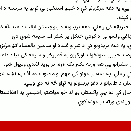
يي، په دغه مرکزونو کې د ځینو استخباراتي کړيو په مرسته د ا
 کېده.
 خبرپاڼه کې راغلي، دغه بریدونه د بلوچستان ایالت د عبدالله ک
چاغي ولسوالۍ د ګردي ځنګل پر شکر اب سیمه شوي دي.
وي، په دغه بریدونو کې د شر و فساد او ساعین بالفساد ګډ مرک
ړه، د خیبرپښتونخوا د اورکزیو په قمبرخېلو سیمه کې بیا د دا
مشرانو یې هم ورته تګ‌راتګ لاره؛ تر برید لاندې ونیول شو.
کې راغلي، په دغه بریدونو کې مهم او مطلوب اهداف په نښه ش
ان د طالبانو د دغو بریدونو په تړاو څه نه دي ویلي.
حال کې ده چې پاکستان بیا له څو میاشتو راهیسې په افغانستان
وړاندې ورته بریدونه کوي.