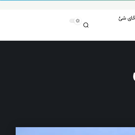
وځای شئ