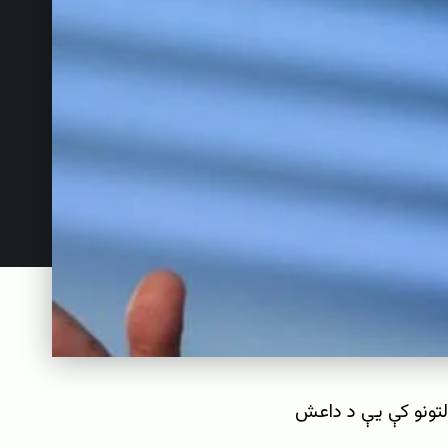
التونو کې یې د داعش