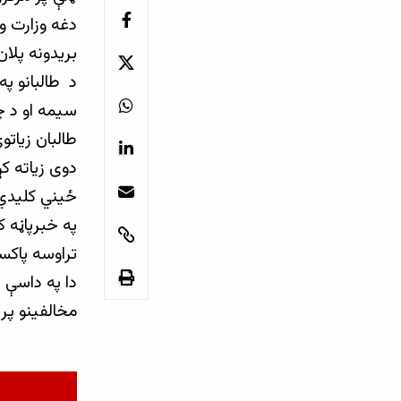
دغه وزارت وا
بریدونه پلان
د طالبانو په
سیمه او د 
طالبان زیات
دوی زیاته ک
ځيني کلیدي 
په خبرپاڼه 
تراوسه پاکست
دا په داسې 
مخالفینو پر 