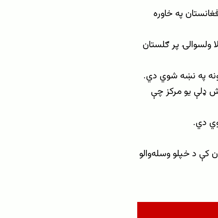
فغانستان په خاوره
لا ولسوالۍ پر ګلستان
زونه په نښه شوي دي.
عش ډلې یو مرکز چې
وي دي.
 کې د خپلو وسله‌والو