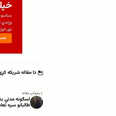
خپلو
ستاسو م
وړاندې 
غورځول 
همدا
دا مقاله شریکه کړئ
پخوانۍ مقاله
لسګونه مدني بنس
طالبانو سره تعا