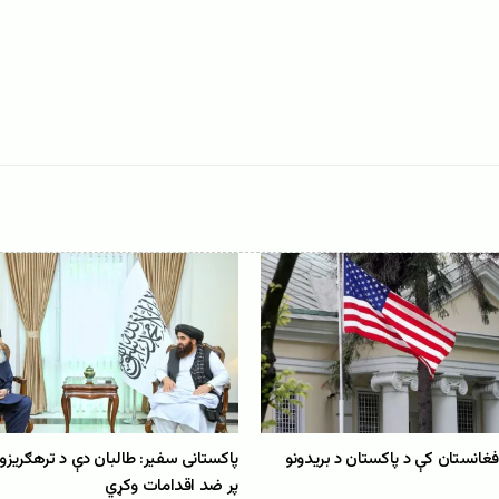
افغانستان کې د پاکستان د بریدونو
پاکستانی سفیر: طالبان دې د ترهګریزو
پر ضد اقدامات وکړي