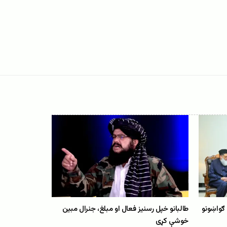
 ګواښونو
طالبانو خپل رسنیز فعال او مبلغ، جنرال مبین
خوشې کړی