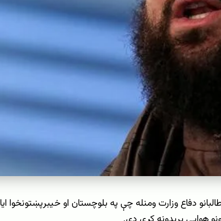
طالبانو دفاع وزارت ومنله چې په بلوچستان او خیبرپښتونخوا ای
ونو هوايي بریدونه کړي دي.