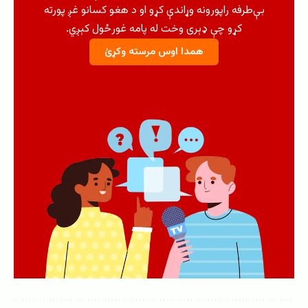
بې‌طرفه راپورونه وړاندې کړو او د هغو کسانو غږ پورته
کړو چې ډېری وخت له پامه غورځول کېږي.
همدا اوس مرسته وکړئ