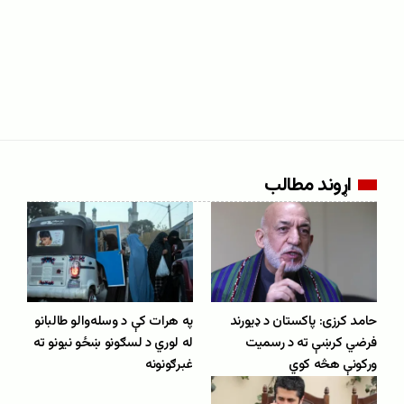
اړوند مطالب
حامد کرزی: پاکستان د ډیورند
په هرات کې د وسله‌والو طالبانو
فرضي کرښې ته د رسمیت
له لوري د لسګونو ښځو نیونو ته
ورکونې هڅه کوي
غبرګونونه