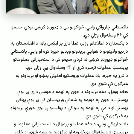
پاکستاني چارواکي وايي، ځواکونو یې د ډیورنډ کرښې نږدې سیمو
کې ۲۶‌ وسله‌وال وژلي دي.
د پاکستان د اطلاعاتو وزیر، عطا تارړ پر اېکس پاڼه د افغانستان په
درېیو ولایتونو د هوایي بریدونو ویډیو خپره کړه او وايي، پاکستاني
ځواکونو ډیورنډ کرښې ته نږدې سیمو کې د استخباراتي معلوماتو
پربنسټ عملیات ترسره کړي او ۲۶ وسله‌وال یې وژلي دي.
د تارړ په خبره، ياد عملیات وروستیو امنیتي پېښو او بریدونو په
غبرګون کې شوي دي.
هغه وویل، دغه بریدونه د جون په نهمه د موسی درې پر یوې
پوستې، د جون په دویمه په شمالي وزیرستان کې پر یوې پوځي
پوستې او د مې په نهمه په بنو کې د پولیسو پر یوې حوزې بریدونو
په غبرګون کې شوي دي.
یاد چارواکي ویلي، د دغه عملیاتو پرمهال د استخباراتي معلوماتو
پربنسټ د وسله‌والو پټنځایونه او مرکزونه په نښه شوي او څلور