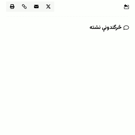
څرگندونې نشته