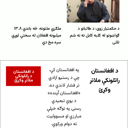
د حکمتیار زوی: د طالبانو د
ملګري ملتونه: څه باندې ۱۳.۸
ګواښونو له کلبه کابل ته نه شم
میلیونه افغانان له سختې لوږې
تللی
سره مخ دي
د افغانستان
په افغانستان کې،
د افغانستان
د راتلونکي
چې د رسنیو ازادي
راتلونکې ملاتړ
ملاتړ وکړئ
تر فشار لاندې ده،
وکړئ
«افغانستان آینده»
د یوې تبعیدي
رسنۍ په توګه خپلې
مبارزې او مسوولیت
ته دوام ورکوي.