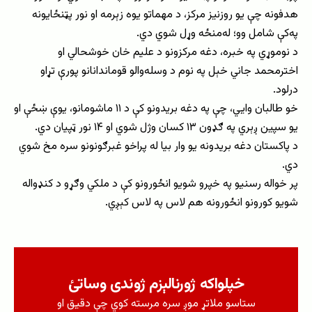
هدفونه چې یو روزنیز مرکز، د مهماتو یوه زېرمه او نور پټنځایونه
په‌کې شامل وو؛ له‌منځه وړل شوي دي.
د نوموړي په خبره، دغه مرکزونو د علیم خان خوشحالي او
اخترمحمد جاني خېل په نوم د وسله‌والو قوماندانانو پورې تړاو
درلود.
خو طالبان وایي، چې په دغه بریدونو کې د ۱۱ ماشومانو، یوې ښځې او
یو سپین ږېري په ګډون ۱۳ کسان وژل شوي او ۱۴ نور ټپیان دي.
د پاکستان دغه بریدونه یو وار بیا له پراخو غبرګونونو سره مخ شوي
دي.
پر خواله رسنیو په خپرو شویو انځورونو کې د ملکي وګړو د کنډواله
شویو کورونو انځورونه هم لاس په لاس کېږي.
خپلواکه ژورنالېزم ژوندی وساتئ
ستاسو ملاتړ موږ سره مرسته کوي چې دقیق او