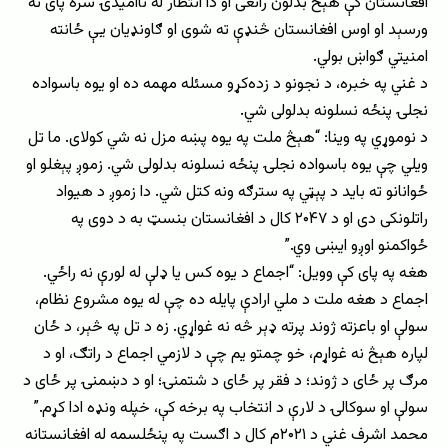
افغانستان کې هېڅ بدلون رانغی او دا انتظار له ناامیدۍ سره پای ته
ورسېد او اوس افغانستان څنډې ته شوی او ګاونډیان یې ځانته
امنیتي ګواښ بولي.
د غني په خبره، د نجونو د زده‌کړو مسئله مهمه ده او یوه باسواده
نجلۍ پنځه نسلونه بدلولی شي.
د نوموړي په وینا: “هېڅ ملت په یوه پښه مزل نه شي کولای. ما تل
ویلي چې یوه باسواده نجلۍ پنځه نسلونه بدلولی شي. زموږ پېغلو او
ځوانانو ته باید د پېټي په سترګه ونه کتل شي. دا زموږ د هیواد
راتلونکی دی او د ۲۰۴۷ کال د افغانستان بنسټ به د دوی په
ځواکمنو اوږو ایښی وي.”
هغه په پای کې وویل: “اجماع د یوه کس یا ډلې له لورې نه راځي.
اجماع د هغه ملت د ملي ارادې پایله ده چې له یوه ‌مشروع نظام،
سولې او باعزته ژوند پرته ډېر څه نه غواړي. زه د تل په څېر، د ځان
لپاره هېڅ نه غواړم، خو چمتو یم چې د لازمي اجماع د راتګ، او د
مرګ پر ځای د ژوند؛ د فقر پر ځای د شتمنۍ؛ او د دښمنۍ پر ځای د
سولې او سوکالۍ د لارې د انتخاب په برخه کې، خپله ونډه ادا کړم.”
محمد اشرف غني د ۲۰۲۱م کال د اګست په پنځلسمه له افغانستانه