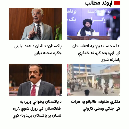
اړوند مطالب
ندا محمد ندیم: په افغانستان
پاکستان: طالبان د هند نیابتي
کې لوړو زده کړو ته ځانګړې
جګړه مخته بيايي
پاملرنه شوې
ملګري ملتونه: طالبانو په هرات
د پاکستان پخواني وزیر: په
کې جنګي وسلې کارولي
افغانستان کې روزل شوي ۸زره
کسان پر پاکستان بریدونه کوي