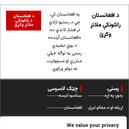
د افغانستان
په افغانستان کې،
د افغانستان
د راتلونکي
چې د رسنیو ازادي
راتلونکې ملاتړ
ملاتړ وکړئ
تر فشار لاندې ده،
وکړئ
«افغانستان آینده»
د یوې تبعیدي
رسنۍ په توګه خپلې
مبارزې او مسوولیت
ته دوام ورکوي.
رسنۍ
چټک لاسرسی
زموږ په اړه
ستاسو کیسه
اړیکه او د مقالو لېږل
افغانستان
د کارونې شرایط
نړۍ
We value your privacy