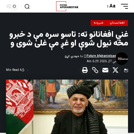
Aa
افغانستان
خبرونه
غني افغانانو ته: تاسو سره مې د خبرو
مخه نیول شوې او غږ مې غلی شوی و
Future Afghanistsan
مې 27, 2026 6:29 Am
4 Min Read