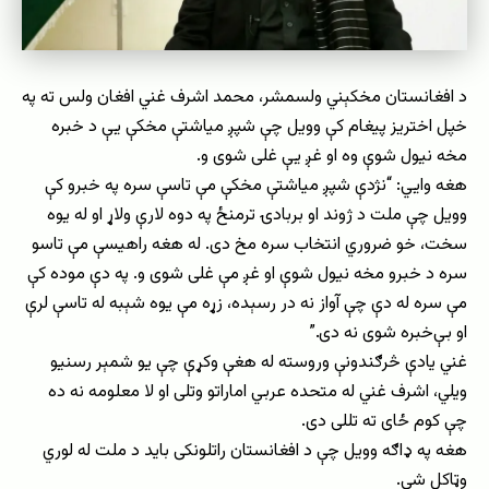
د افغانستان مخکېني ولسمشر، محمد اشرف غني افغان ولس ته په
خپل اختریز پیغام کې وویل چې شپږ میاشتې مخکې یې د خبره
مخه نیول شوې وه او غږ یې غلی شوی و.
هغه وايي: “نژدې شپږ میاشتې مخکې مې تاسې سره په خبرو کې
وویل چې ملت د ژوند او بربادۍ ترمنځ په دوه لارې ولاړ او له یوه
سخت، خو ضروري انتخاب سره مخ دی. له هغه راهیسې مې تاسو
سره د خبرو مخه نیول شوې او غږ مې غلی شوی و. په دې موده کې
مې سره له دې چې آواز نه در رسېده، زړه مې یوه شېبه له تاسې لرې
او بې‌خبره شوی نه دی.”
غني یادې څرګندونې وروسته له هغې وکړې چې یو شمېر رسنیو
ویلي، اشرف غني له متحده عربي اماراتو وتلی او لا معلومه نه ده
چې کوم ځای ته تللی دی.
هغه په ډاګه وویل چې د افغانستان راتلونکی باید د ملت له لوري
وټاکل شي.