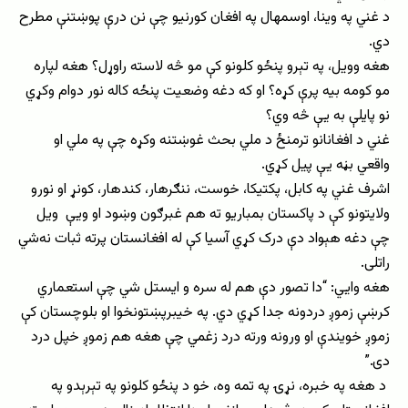
د غني په وینا، اوسمهال په افغان کورنیو چې نن درې پوښتنې مطرح
دي.
هغه وویل، په تېرو پنځو کلونو کې مو څه لاسته راوړل؟ هغه لپاره
مو کومه بیه پرې کړه؟ او که دغه وضعیت پنځه کاله نور دوام وکړي
نو پایلې به یې څه وي؟
غني د افغانانو ترمنځ د ملي بحث غوښتنه وکړه چې په ملي او
واقعي بڼه یې پیل کړي.
اشرف غني په کابل، پکتیکا، خوست، ننګرهار، کندهار، کونړ او نورو
ولایتونو کې د پاکستان بمباریو ته هم غبرګون وښود او ویې ویل
چې دغه هېواد دې درک کړي آسیا کې له افغانستان پرته ثبات نه‌شي
راتلی.
هغه وايي: “دا تصور دې هم له سره و ایستل شي چې استعماري
کرښې زموږ دردونه جدا کړي دي. په خیبرپښتونخوا او بلوچستان کې
زموږ خویندې او ورونه ورته درد زغمي چې هغه هم زموږ خپل درد
دی.”
د هغه په خبره، نړۍ په تمه وه، خو د پنځو کلونو په تېرېدو په