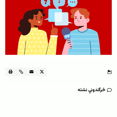
څرگندونې نشته