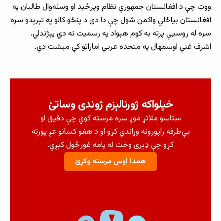
ووت چې د افغانستان جمهوري نظام وپرځېد او وسله‌وال طالبان په
افغانستان بیاځلي واکمن شول چې دا دی د پنځو کالو په تېرېدو سره
سره له روسیې پرته به کوم هېواد په رسمیت نه دي پېژندلي.
اشرف غني اوسمهال په متحده عربي اماراتو کې مېشت دي.
خپلواکه ژورنالېزم ژوندی وساتئ
ستاسو ملاتړ موږ سره مرسته کوي چې دقیق او
بې‌طرفه راپورونه وړاندې کړو او د هغو کسانو غږ پورته
کړو چې ډېری وخت له پامه غورځول کېږي.
همدا اوس مرسته وکړئ