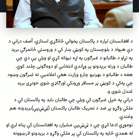
د افغانستان لپاره د پاکستان پخواني ځانګړي استازي، آصف دراني د
دې هېواد د بلوچستان په کویټې ښار کې د وروستي ځانمرګي برید
په تړاو د طالبانو د غبرګون په اړه نیوکه کړې او ویلي یې دي چې
طالبان د ورته بریدونو پر وړاندې انتخابي او دوه‌ګونی چلند کوي.
هغه د طالبانو د بهرنیو چارو وزارت هغې اعلامیې ته غبرګون وښود
چې په‌کې د کویټې پر مسافر وړونکي اورګاډي شوی خونړی برید
غندل شوی و.
دراني په خپل غبرګون کې ویلي چې طالبان باید په پاکستان کې د
ملکي وګړو پر ضد د تحریک طالبان پاکستان (ټي‌ټي‌پي)بریدونه هم
وغندي.
نوموړي ادعا کړې چې د ټي‌ټي‌پي مشران په افغانستان کې پناه لري او
له همدې ځایه په پاکستان کې پر ملکي وګړو د بریدونو لارښوونه