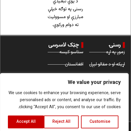
د یوې تبعیدي
رسنۍ په توګه خپلې
مبارزې او مسوولیت
ته دوام ورکوي.
رسنۍ
چټک لاسرسی
زموږ په اړه
ستاسو کیسه
اړیکه او د مقالو لېږل
افغانستان
د کارونې شرایط
نړۍ
We value your privacy
ښځې
We use cookies to enhance your browsing experience, serve
personalised ads or content, and analyse our traffic. By
clicking "Accept All", you consent to our use of cookies.
Accept All
Reject All
Customise
د دې وېبپاڼې ټول قانوني حقونه د افغانستان راتلونکې پورې اړه لري.