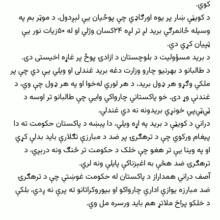
کوي.
د کویټې ښار پر یوه اورګاډي چې پوځیان یې لېږدول، د موټر بم په
وسیله ځانمرګي برید لږ تر لږه ۲۴کسان وژلي او له ۵۰زیات نور یې
ټپیان کړي دي.
د برید مسؤولیت د بلوچستان د ازادۍ پوځ پر غاړه اخیستی دی.
د طالبانو د بهرنیو چارو وزارت دغه برید غندلی او ویلي یې دي چې پر
ملکي وګړو هر ډول برید، د هر لوري له‌خوا او په هر ډول چې وي، د
غندنې وړ دی. خو پاکستاني چارواکي وایي چې طالبانو تر اوسه د
ټي‌ټي‌پي خونړي بریدونه نه دي غندلي.
دراني د کویټې د برید په اړه ویلي، دا پېښه د پاکستان حکومت ته دا
پیغام ورکوي چې د ترهګرۍ پر ضد د مبارزې تګلارې باید بدلې کړي
او په وینا یې تر هغو چې خلک د حکومت تر څنګ ونه درېږي، د
ترهګرۍ ضد هڅې به اغېزناکې پایلې ونه لري.
آصف دراني همداراز د پاکستان له حکومت غوښتي چې د ترهګرۍ
ضد مبارزه یوازې اداري چارواکو او بیوروکراتانو ته پرې نه ږدي، بلکې
د خلکو پراخ ملاتړ هم باید ورسره مل وي.