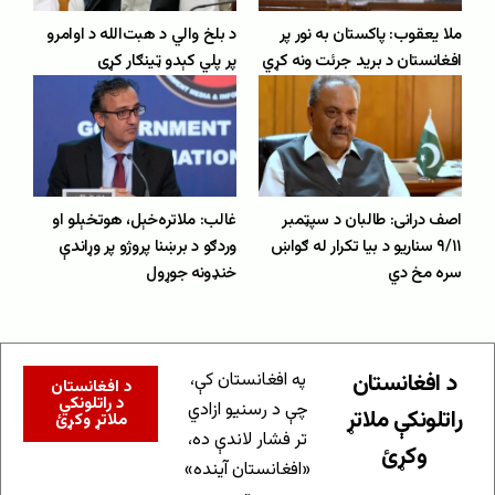
ملا یعقوب: پاکستان به نور پر
د بلخ والي د هبت‌الله د اوامرو
افغانستان د برید جرئت ونه کړي
پر پلي کېدو ټینګار کړی
اصف درانی: طالبان د سپټمبر
غالب: ملاتره‌خېل، هوتخېلو او
۹/۱۱ سناریو د بیا تکرار له ګواښ
وردګو د برښنا پروژو پر وړاندې
سره مخ دي
خنډونه جوړول
د افغانستان
په افغانستان کې،
د افغانستان
د راتلونکي
چې د رسنیو ازادي
راتلونکې ملاتړ
ملاتړ وکړئ
تر فشار لاندې ده،
وکړئ
«افغانستان آینده»