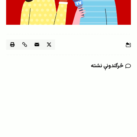
څرگندونې نشته