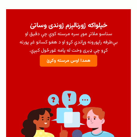
خپلواکه ژورنالېزم ژوندی وساتئ
ستاسو ملاتړ موږ سره مرسته کوي چې دقیق او
بې‌طرفه راپورونه وړاندې کړو او د هغو کسانو غږ پورته
کړو چې ډېری وخت له پامه غورځول کېږي.
همدا اوس مرسته وکړئ