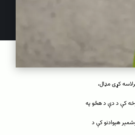
رلاسه کړی مډال،
رخه کې د دې د هڅو په
۱۹م راهیسې د نړۍ په یوشمېر هېوادنو کې د