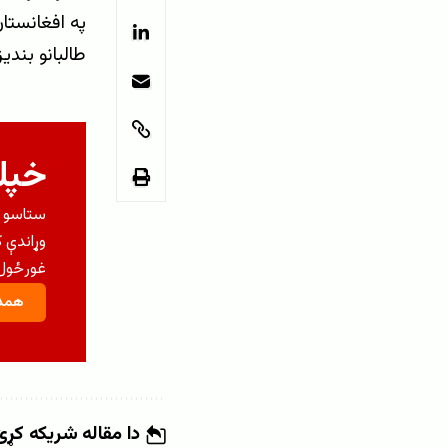
په افغانستان
طالبانو بندی
خپلو
ستاسو م
وړاندې 
غورځول 
همدا
دا مقاله شریکه کړئ