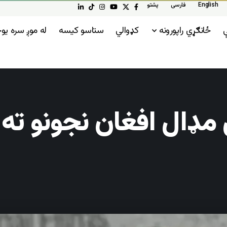
English
فارسی
پشتو
ې
ځانګړي راپورونه
کډوالي
ستاسو کیسه
له موږ سره ی
ډال افغان نجونو ته 