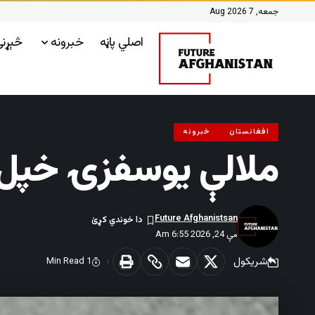
جمعه, 7 Aug 2026
اصلي پاڼه
خبرونه
څېړن
افغانستان
خبرونه
ملالې یوسفزۍ خپل م
Future Afghanistsan
مې 24, 2026 6:55 Am
شریکول
1 Min Read