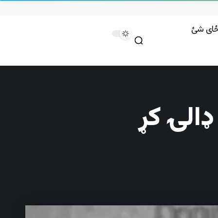
وځای شئ
ډالۍ کړ