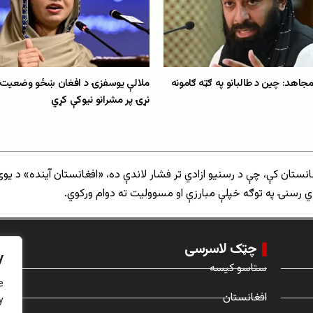
مجاهد: چین د طالبانو په ګټه ګامونه
ملالې یوسفزۍ د افغان ښځو وضعیت په
نړۍ پر مشرانو نیوکې کړي
انستان کې، چې د رسنیو ازادي تر فشار لاندې ده، «افغانستان آینده» د یوې
 رسنۍ په توګه خپلې مبارزې او مسوولیت ته دوام ورکوي.
چټک لاسرسی
y
ستاسو کیسه
e
افغانستان
y