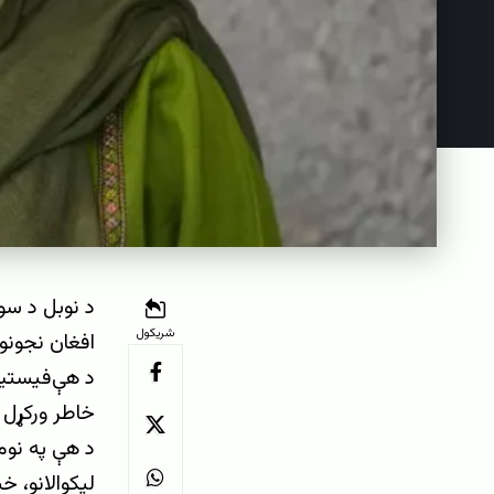
د نوبل د سو
شریکول
افغان نجونو 
د هې‌فیستیو
خاطر ورکړل 
لیکوالانو، خ