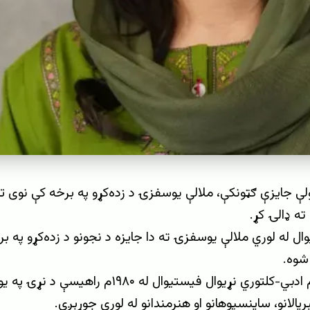
لې جایزې ګټونکې، ملالې یوسفزۍ د زده‌کړو په برخه کې نوی ت
ته ډالۍ کړ.
ال له لوري ملالې یوسفزۍ ته دا جایزه د نجونو د زده‌کړو په ب
شوه.
د هې په نوم ادبي-کلتوري نړیوال فیستیوال له ۸۰
بریالانو، ساینسپوهانو او هنرمندانو له لورې جوړېږي.