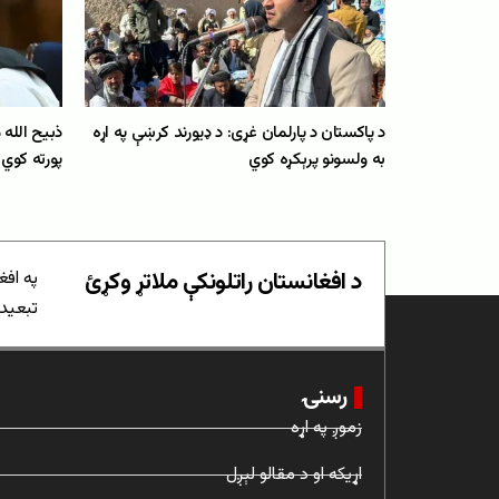
د پاکستان د پارلمان غړی: د ډیورند کرښې په اړه
ذبیح الله 
به ولسونو پرېکړه کوي
پورته کوي
د افغانستان راتلونکې ملاتړ وکړئ
په افغ
تبعیدي
رسنۍ
زموږ په اړه
اړیکه او د مقالو لېږل