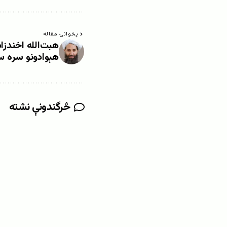
پخوانۍ مقاله
هبت‌الله اخندزا
هېوادونو سره س
څرگندونې نشته