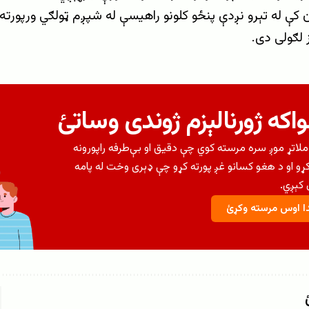
 کې له تېرو نږدې پنځو کلونو راهیسې له شپږم ټولګي ورپورته د
ز لګولی دی.
اکه ژورنالېزم ژوندی وساتئ
لاتړ موږ سره مرسته کوي چې دقیق او بې‌طرفه راپورونه
کړو او د هغو کسانو غږ پورته کړو چې ډېری وخت له پامه
کېږي.
 اوس مرسته وکړئ