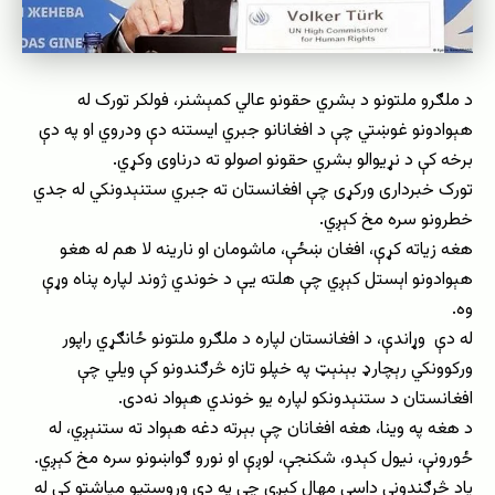
د ملګرو ملتونو د بشري حقونو عالي کمېشنر، فولکر تورک له
هېوادونو غوښتي چې د افغانانو جبري ایستنه دې ودروي او په دې
برخه کې د نړیوالو بشري حقونو اصولو ته درناوی وکړي.
تورک خبرداری ورکړی چې افغانستان ته جبري ستنېدونکي له جدي
خطرونو سره مخ کېږي.
هغه زیاته کړې، افغان ښځې، ماشومان او نارینه لا هم له هغو
هېوادونو اېستل کېږي چې هلته یې د خوندي ژوند لپاره پناه وړې
وه.
له دې وړاندې، د افغانستان لپاره د ملګرو ملتونو ځانګړي راپور
ورکوونکي رېچارډ بېنېټ په خپلو تازه څرګندونو کې ویلي چې
افغانستان د ستنېدونکو لپاره یو خوندي هېواد نه‌دی.
د هغه په وینا، هغه افغانان چې بېرته دغه هېواد ته ستنېږي، له
ځورونې، نیول کېدو، شکنجې، لوږې او نورو ګواښونو سره مخ کېږي.
یاد څرګندونې داسې مهال کېږي چې په دې وروستیو میاشتو کې له