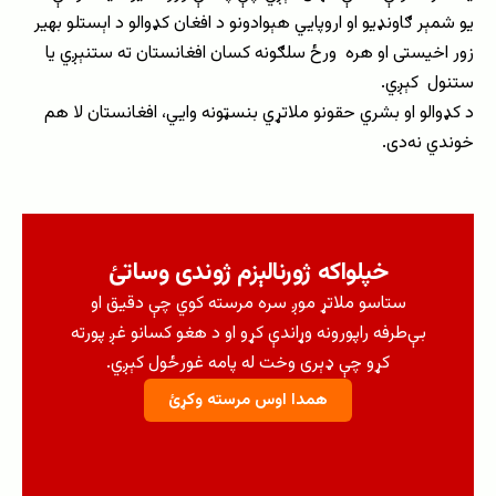
یو شمېر ګاونډیو او اروپايي هېوادونو د افغان کډوالو د اېستلو بهیر
زور اخیستی او هره ورځ سلګونه کسان افغانستان ته ستنېږي یا
ستنول کېږي.
د کډوالو او بشري حقونو ملاتړي بنسټونه وایي، افغانستان لا هم
خوندي نه‌دی.
خپلواکه ژورنالېزم ژوندی وساتئ
ستاسو ملاتړ موږ سره مرسته کوي چې دقیق او
بې‌طرفه راپورونه وړاندې کړو او د هغو کسانو غږ پورته
کړو چې ډېری وخت له پامه غورځول کېږي.
همدا اوس مرسته وکړئ