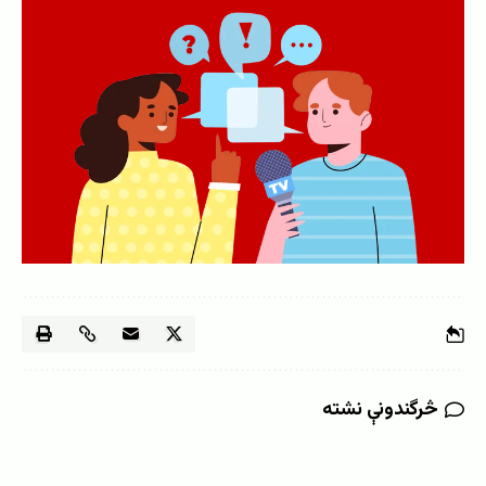
څرگندونې نشته