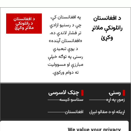
د افغانستان
په افغانستان کې،
د افغانستان
د راتلونکي
چې د رسنیو ازادي
راتلونکې ملاتړ
ملاتړ وکړئ
تر فشار لاندې ده،
وکړئ
«افغانستان آینده»
د یوې تبعیدي
رسنۍ په توګه خپلې
مبارزې او مسوولیت
ته دوام ورکوي.
رسنۍ
چټک لاسرسی
زموږ په اړه
ستاسو کیسه
اړیکه او د مقالو لېږل
افغانستان
د کارونې شرایط
نړۍ
We value your privacy