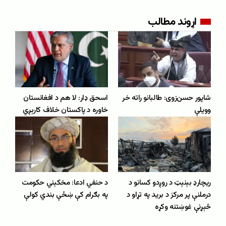
اړوند مطالب
شاپور حسن‌زوی: طالبانو راته خر
اسحق ډار: لا هم د افغانستان
وویلې
خاوره د پاکستان خلاف کارېږي
ریچارډ بېنېټ د روږدو کسانو د
د حنفي ادعا: مخکېني حکومت
درملنې پر مرکز د برید په تړاو د
په بګرام کې ښځې بندي کولې
څېړنې غوښتنه وکړه