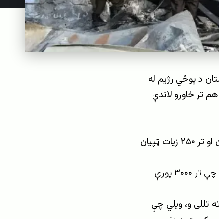
تان د پوځي رژیم له
خبرو کې ویلي چې تر ۵۰ زیات مړي لا هم تر خاورو لاندې
لومړنۍ شمېرې ښيي چې په دغه برید کې شاوخوا ۴۰۰ ملکي وګړي شهیدان او تر ۲۵۰ زیات ټپیان
هوايي برید د روږدو د درملنې کمپلکس پنځه بلاکونه ویجاړ کړي، هغه ځای چې تر ۳۰۰۰ پورې
ه تللی و، ویلي چې