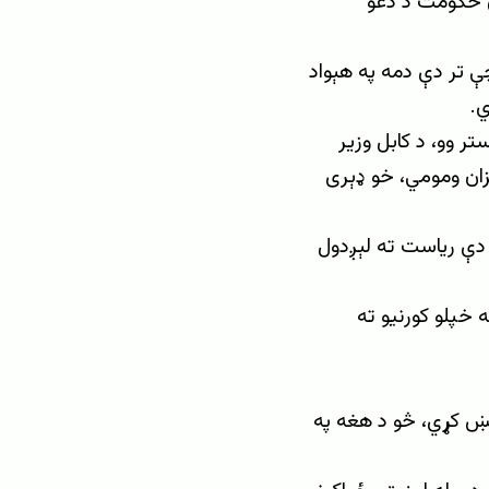
ان حکومت د دغو
ې تر دې دمه په هېواد
ي.
ر وو، د کابل وزیر
ان ومومي، خو ډېری
 مشر، نجیب الله فاروقي، ویلي چې تر اوسه ۹۸ مړي دې ریاست ته لېږدول
 خپلو کورنیو ته
خښ کړي، څو د هغه په