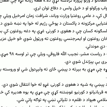
فغانانو د وژلو پروژه ترلاسه کړې ده.» هغه زیاته کړه چې افغ
اب ورکولو او د خپل ولس د دفاع توان لري.
 کې، د عامې روغتیا وزارت ویاند، شرافت زمان امرخېل ویلي چ
تیايي مرکزونه د پاکستان د پوځي رژیم له خوا په نښه شوي د
 لسګونه کسان چې د هغوی د کورنۍ غړي په دغه روغتون کې بست
ان روغتون او ایمرجنسي روغتون ته ورټول شوي څو خپل عزیز
 دي موندلي.
د عدلي طب د ریاست
ی یې پېژندل شوي دي.
ړه چې مړي به بېرته د پېښې ځای ته ولېږدول شي او وروسته به
پېښې په شپه د هغوی د کورنۍ غړو له خوا انتقال شوي دي.
 قربانیانو د کورنیو غوښتنه کړې چې مړي په یوه هدیره کې 
سلامي هېواد د ظلم» د تلپاتې نښې په توګه پاتې شي.