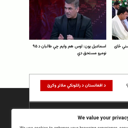
ني ځای
اسماعیل یون: اوس هم وایم چې طالبان د ۹۵
نومرو مستحق دي
د افغانستان د راتلونکي ملاتړ وکړئ
We value your privac