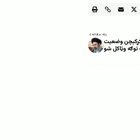
بله مقاله
ه کړکېچن وضعیت
توګه وټاکل شو