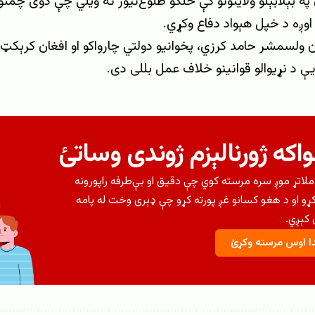
په بېلابېلو ولایتونو کې خلکو طلوع‌نیوز ته ویلي چې دوی چمتو
اوږه د خپل هېواد دفاع وکړي.
ن ولسمشر حامد کرزي، پخوانیو دولتي چارواکو او افغان کرېکټ 
یې د نړیوالو قوانینو خلاف عمل بللی دی.
اکه ژورنالېزم ژوندی وساتئ
لاتړ موږ سره مرسته کوي چې دقیق او بې‌طرفه راپورونه
کړو او د هغو کسانو غږ پورته کړو چې ډېری وخت له پامه
کېږي.
 اوس مرسته وکړئ