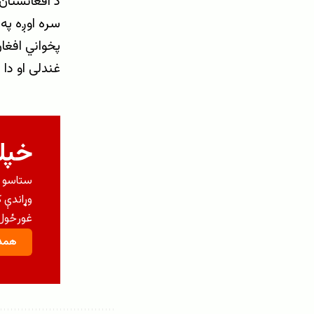
د افغانستان 
سره اوږه په 
پخواني افغا
غندلی او دا 
خپلو
ستاسو م
وړاندې 
غورځول 
همدا