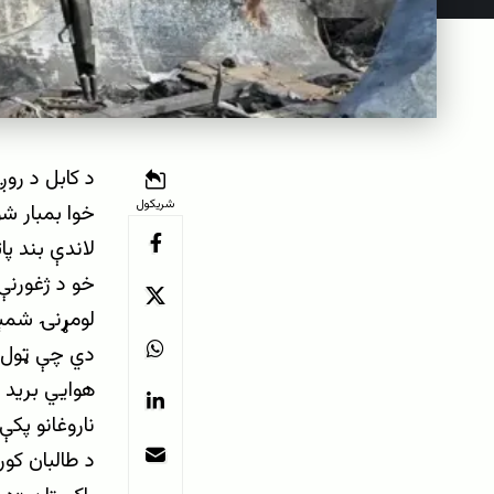
د کابل د رو
شریکول
لاندې بند پا
خو د ژغورنې
دي چې ټول د
ناروغانو پکې
د طالبان کو