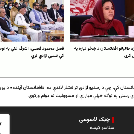
 طالبانو افغانستان د ښځو لپاره په
فضل محمود فضلي: اشرف غني په اوس
 کړی
کې نسبي ازادي لري
انستان کې، چې د رسنیو ازادي تر فشار لاندې ده، «افغانستان آینده» د یوې
 رسنۍ په توګه خپلې مبارزې او مسوولیت ته دوام ورکوي.
چټک لاسرسی
y
ستاسو کیسه