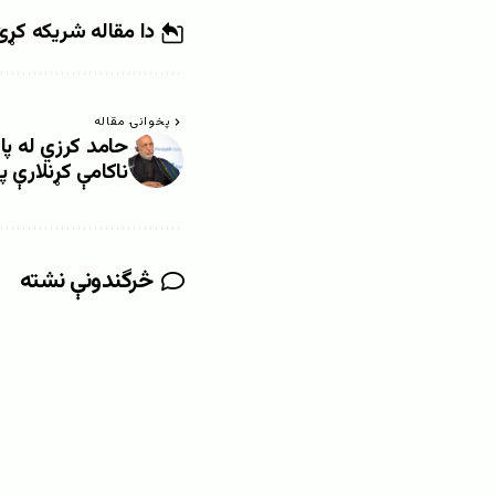
دا مقاله شریکه کړئ
پخوانۍ مقاله
حامد کرزي له پ
ناکامې کړنلارې پ
څرگندونې نشته