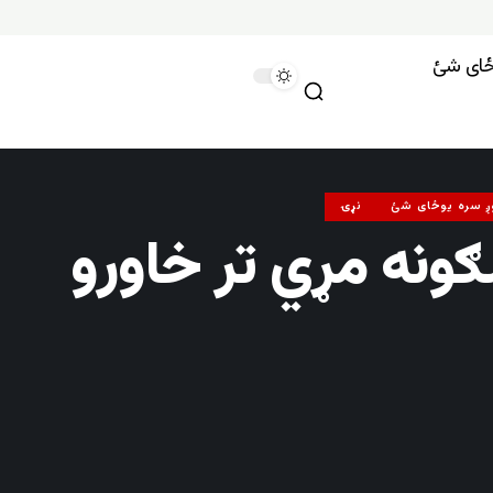
وځای شئ
ږ سره یوځای شئ
نړۍ
ګونه مړي تر خاورو