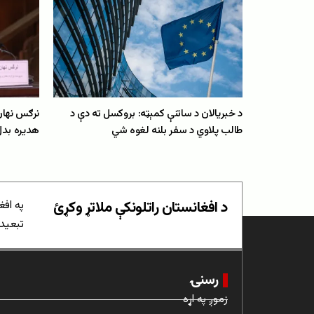
د خبریالان د ساتنې کمېټه: بروکسل ته دې د
نرګس نهان:
طالب پلاوي د سفر بلنه لغوه شي
هدیره بدل
د افغانستان راتلونکې ملاتړ وکړئ
په افغ
تبعیدي
رسنۍ
زموږ په اړه