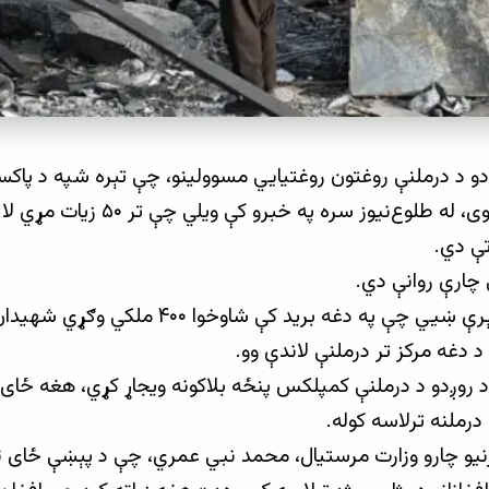
ږدو د درملنې روغتون روغتیايي مسوولینو، چې تېره شپه د پاکس
خوا بمبار شوی، له طلوع‌نیوز سره په 
تې دي.
 چارې روانې دي.
 دغه مرکز تر درملنې لاندې وو.
 درملنه ترلاسه کوله.
رنیو چارو وزارت مرستیال، محمد نبي عمري، چې د پېښې ځای ت