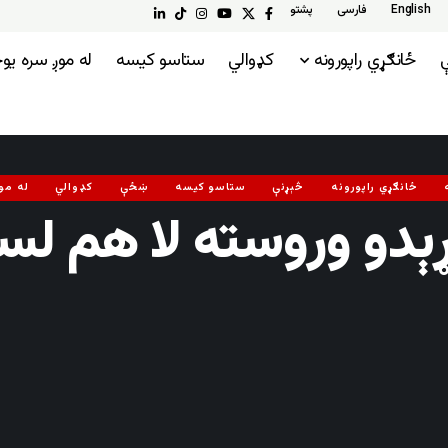
English
فارسی
پشتو
ې
ځانګړي راپورونه
کډوالي
ستاسو کیسه
له موږ سره ی
ځانګړي راپورونه
څېړنې
ستاسو کیسه
ښځې
کډوالي
له مو
ړېدو وروسته لا هم لس