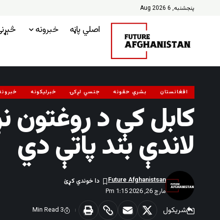
پنجشنبه, 6 Aug 2026
اصلي پاڼه
خبرونه
څېړن
افغانستان
بشري حقونه
جنسي لږکۍ
خبرلیکونه
خبرونه
کابل کې د روغتون ن
لاندې بند پاتې دي
Future Afghanistsan
مارچ 26, 2026 1:15 Pm
شریکول
3 Min Read