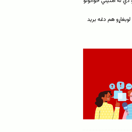
 دي له امنیتي ځواکونو
لوبغاړو هم دغه برید