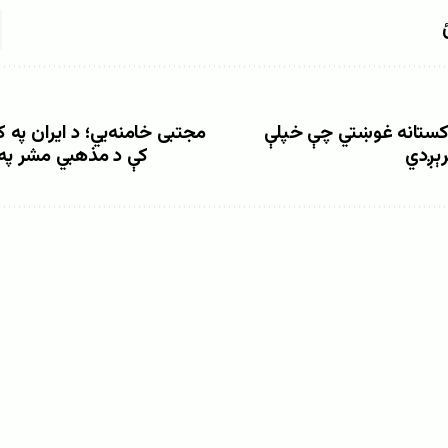
اکستانه غوښتي چې خپلې
مجتبی خامنه‌يي؛ د ایران پ
رېږدي
کې د مذهبي مشر په 