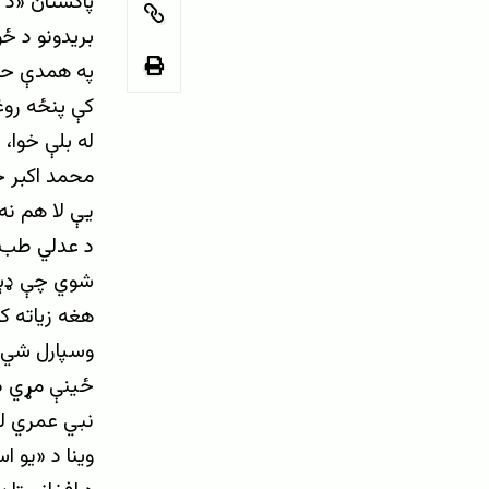
پاکستان «د ا
بریدونو د ځو
په همدې حال
کې پنځه روغ
له بلې خوا،
محمد اکبر خ
یې لا هم نه
شوي چې ډېر
هغه زیاته ک
وسپارل شي.
ځینې مړي د 
نبي عمري له
وینا د «یو ا