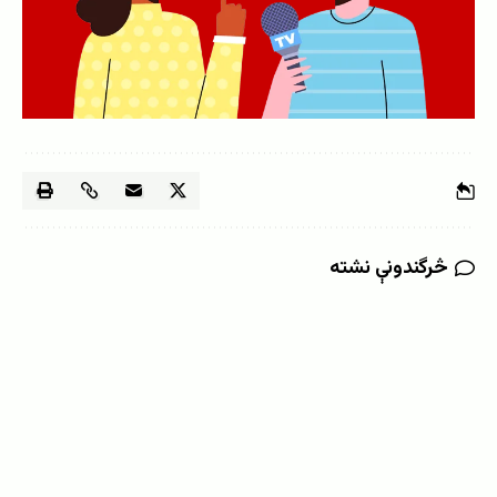
څرگندونې نشته