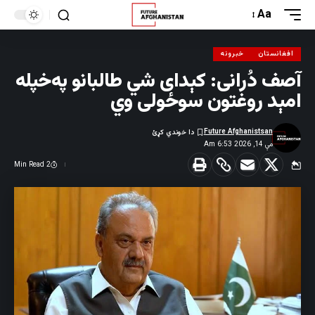
Aa
افغانستان
خبرونه
آصف دُرانی: کېدای شي طالبانو په‌خپله
امېد روغتون سوځولی وي
Future Afghanistsan
مې 14, 2026 6:53 Am
2 Min Read