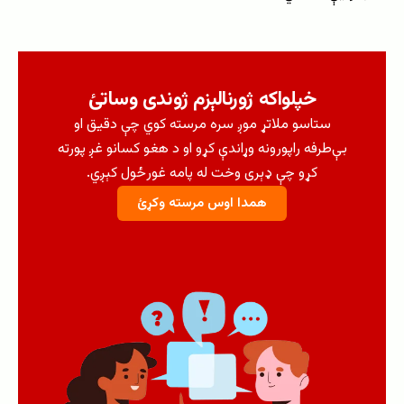
خپلواکه ژورنالېزم ژوندی وساتئ
ستاسو ملاتړ موږ سره مرسته کوي چې دقیق او
بې‌طرفه راپورونه وړاندې کړو او د هغو کسانو غږ پورته
کړو چې ډېری وخت له پامه غورځول کېږي.
همدا اوس مرسته وکړئ