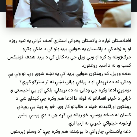
افغانستان لپاره د پاکستان پخواني استازي آصف دُراني په تېره روژه
او په ټوله کې د پاکستان په هوايي بريدونو کې د ملکي وګړو
مرګ‌ژوبله رد کړه او ويې ويل چې په کابل کې د بريد هدف فونيکس
کمپ و، نه د امېد روغتون.
هغه وویل، که روغتون هوايي بريد کې په نښه شوی وي، نو ولې يې
ودانۍ نه ده نړېدلې او د پراخې ورانۍ نښې نه تر سترګو کېږي؟
نوموړي ادعا وکړه چې ودانۍ نه ده نړیدلې، بلکې اور يې اخيستی و.
دُراني د ځينو افغانانو له قوله دا ادعا هم وکړه چې کېدای شي د
روغتون اورلګېدنه خپله د طالبانو کار وي، څو په وينا يې روږدي
کسان له منځه يوسي، خو زياته يې کړه چې د دې پېښې بشپړ
اړخونه خپلواکې څېړنې ته اړتيا لري.
دغه پاکستاني چارواکي دا پوښتنه هم وکړه چې: “د وسلو زېرمتون