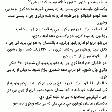
ته څېرمه د روغتون شتون څنګه توجيه کېدای شي؟”
پاکستان تراوسه د دې پېښې په اړه رسمي څېړنه نه ده کړې او نه يې
هم کومو خپلواکو او بې‌طرفه ادارو ته بلنه ورکړې چې د پېښې علت
وڅېړي.
اخوا طالبانو پاکستان تورن کړی چې په قصدي ډول يې د امېد
روغتون په نښه کړی، خو پاکستان دغه ادعا ردوي.
بل پلو، نړيوالو ادارو راپور ورکړی، د پاکستان په هوايي بريد کې چې د
کابل امېد روغتون يې په نښه کړی و، له ۲۲۰ زيات کسان وژل شوي
او سلګونه نور ټپيان شوي دي.
خو طالبان هم ادعا کوي چې په دغو بريدونو کې شاوخوا ۴۰۰ ملکي
وګړي وژل شوي، خو دراني دغه شمېرې پراخ تبليغات وبلل او رد یې
کړې.
د افغان طالبانو او پاکستان ترمنځ پر ډیورنډ کرښه د کړکېچونو په لړ
کې، اسلام‌اباد څو ځله د افغانستان خاوره بمبار کړې او ويلي يې دي
چې د ټي‌ټي‌پي پټنځايونه يې په نښه کړي دي.
پاکستان طالبان تورنوي چې دغې ډلې ته يې پناه ورکړې ده، خو
طالبانو یې نه مني.