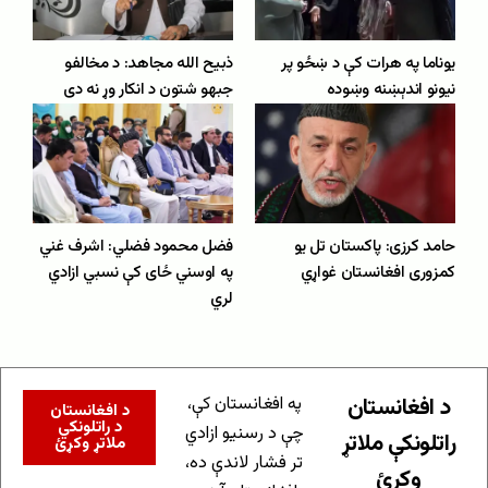
یوناما په هرات کې د ښځو پر
ذبیح الله مجاهد: د مخالفو
نیونو اندېښنه وښوده
جبهو شتون د انکار وړ نه دی
حامد کرزی: پاکستان تل یو
فضل محمود فضلي: اشرف غني
کمزوری افغانستان غواړي
په اوسني ځای کې نسبي ازادي
لري
د افغانستان
په افغانستان کې،
د افغانستان
د راتلونکي
چې د رسنیو ازادي
راتلونکې ملاتړ
ملاتړ وکړئ
تر فشار لاندې ده،
وکړئ