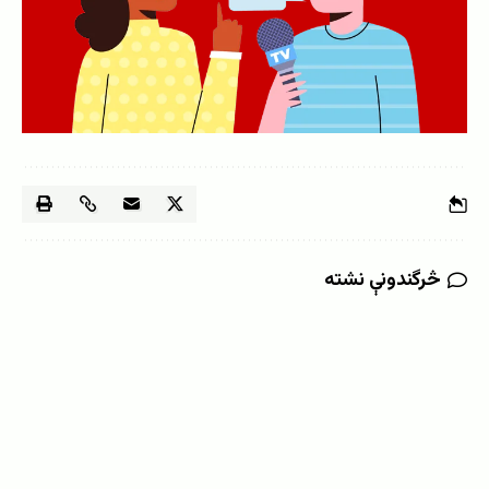
څرگندونې نشته