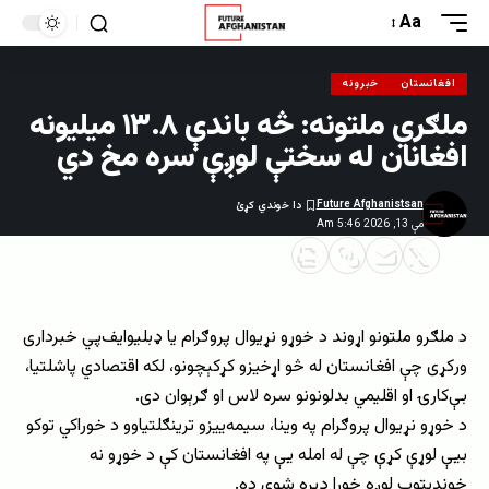
Aa
افغانستان
خبرونه
ملګري ملتونه: څه باندې ۱۳.۸ میلیونه
افغانان له سختې لوږې سره مخ دي
Future Afghanistsan
مې 13, 2026 5:46 Am
2 Min Read
د ملګرو ملتونو اړوند د خوړو نړیوال پروګرام یا ډبلیو‌ایف‌پي خبرداری
ورکړی چې افغانستان له څو اړخیزو کړکېچونو، لکه اقتصادي پاشلتیا،
بې‌کارۍ او اقلیمي بدلونونو سره لاس او ګرېوان دی.
د خوړو نړیوال پروګرام په وینا، سیمه‌ییزو ترینګلتیاوو د خوراکي توکو
بیې لوړې کړې چې له امله یې په افغانستان کې د خوړو نه
خوندیتوب لوږه خورا ډېره شوې ده.