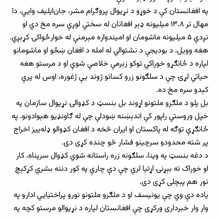
په افغانستان کې د خوړو د نړیوال پروګرام مشر، جان‌ایلیف وایي، دا
مهال تر ۱۳.۸ میلیونه ډېر افغانان له سختې لوږې سره مخ دي او
نږدې ۵ میلیونه ماشومان او امیندواره مېرمنې له خوارځواکۍ کړېږي.
هغه وویل، د بودیجې د نشتوالي له امله د افغان ښځو او ماشومانو
لپاره د ځانګړو خوراکي توکو زېرمې خلاصې شوې او د مرستو هغه
حیاتي لړۍ چې د سلګونو زرو کسانو ژوند یې ژغوره، اوس له پرې
کېدو سره مخ ده.
بل پلو د ملګرو ملتونو اړوند بل بنسټ د کډوالۍ نړیوال سازمان په
خپل وروستي راپور کې اندېښنه ښودلې چې له ګاونډیو هېوادونو، په
ځانګړې توګه له پاکستان او ایران څخه د افغان کډوالو ډله‌ییز اخراج
پر شته محدودو سرچینو فشار څو چنده کړی دی.
د دغه بنسټ په وینا، سلګونه زره راستانه شوي کډوال سرپناه، کار
او خوراک ته بېړنۍ اړتیا لري چې دې چارې په کور دننه بشري کړکېچ
نور هم پېچلی کړی دی.
یاده دې وي چې یونیسف او د ملګرو ملتونو نورو پراختیایي ادارو په
وار وار خبرداری ورکړی چې افغانستان لپاره د نړیوالو مرستو کچه په