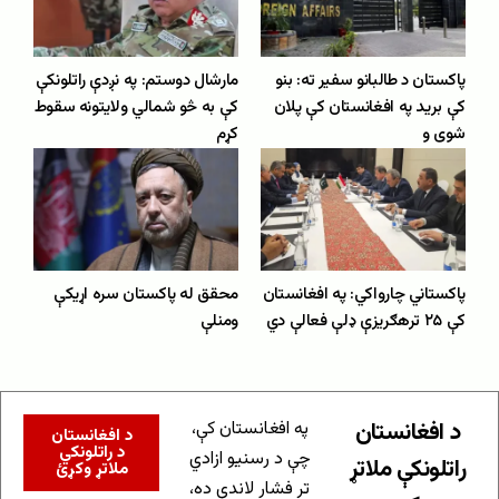
پاکستان د طالبانو سفیر ته: بنو
مارشال دوستم: په نږدې راتلونکې
کې برید په افغانستان کې پلان
کې به څو شمالي ولایتونه سقوط
شوی و
کړم
پاکستاني چارواکي: په افغانستان
محقق له پاکستان سره اړیکې
کې ۲۵ ترهګریزې ډلې فعالې دي
ومنلې
د افغانستان
په افغانستان کې،
د افغانستان
د راتلونکي
چې د رسنیو ازادي
راتلونکې ملاتړ
ملاتړ وکړئ
تر فشار لاندې ده،