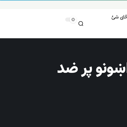
وځای شئ
اښونو پر ضد