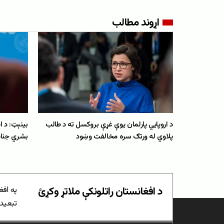
اړوند مطالب
د اروپايي پارلمان یوې غړې بروکسل ته د طالب
بینېټ: د ا
پلاوي له ورتګ سره مخالفت وښود
بشري جنا
د افغانستان راتلونکې ملاتړ وکړئ
په افغ
تبعیدي