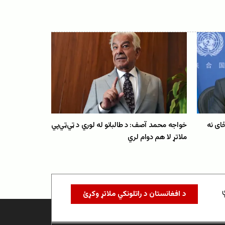
ځای نه
خواجه محمد آصف: د طالبانو له لوري د ټي‌ټي‌پي
ملاتړ لا هم دوام لري
د افغانستان د راتلونکي ملاتړ وکړئ