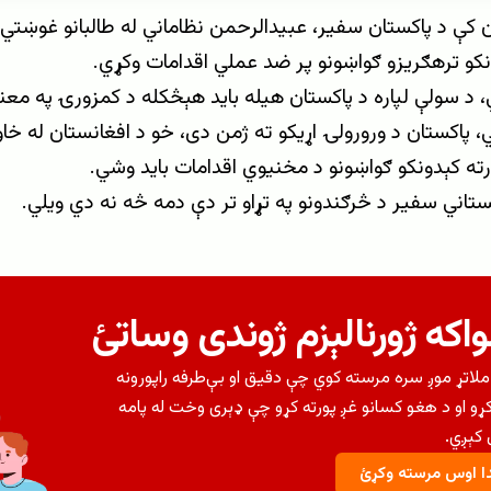
ن کې د پاکستان سفیر، عبیدالرحمن نظاماني له طالبانو غوښتي
ونکو ترهګریزو ګواښونو پر ضد عملي اقدامات وکړي.
، د سولې لپاره د پاکستان هیله باید هېڅکله د کمزورۍ په معن
، پاکستان د ورورولۍ اړیکو ته ژمن دی، خو د افغانستان له خاو
رته کېدونکو ګواښونو د مخنيوي اقدامات باید وشي.
کستاني سفیر د څرګندونو په تړاو تر دې دمه څه نه دي ویلي.
اکه ژورنالېزم ژوندی وساتئ
لاتړ موږ سره مرسته کوي چې دقیق او بې‌طرفه راپورونه
کړو او د هغو کسانو غږ پورته کړو چې ډېری وخت له پامه
کېږي.
 اوس مرسته وکړئ