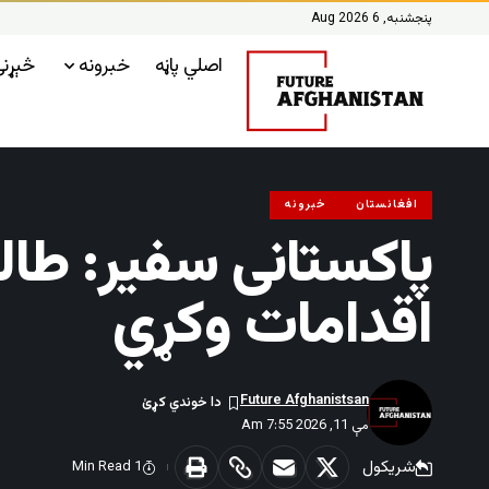
پنجشنبه, 6 Aug 2026
اصلي پاڼه
خبرونه
څېړن
افغانستان
خبرونه
پاکستانی سفیر: طال
اقدامات وکړي
Future Afghanistsan
مې 11, 2026 7:55 Am
شریکول
1 Min Read