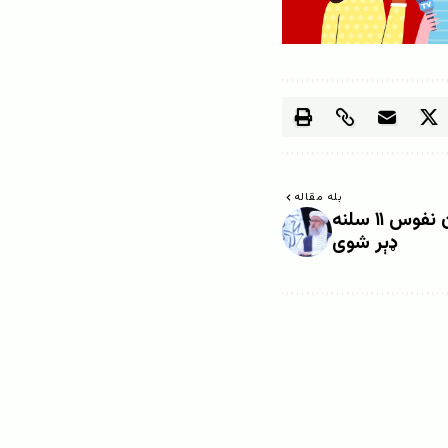
بله مقاله
عبدالسلام حنفي: د افغانستان نفوس ۱۱ سلنه
ډېر شوی