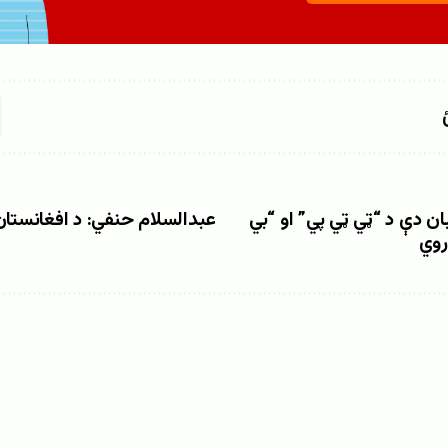
ان دې د “ټي ټي پي” او “بي
روي