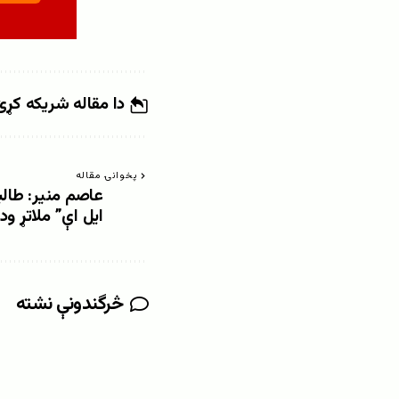
دا مقاله شریکه کړئ
پخوانۍ مقاله
عاصم منیر: طالب
ایل اې” ملاتړ ود
څرگندونې نشته