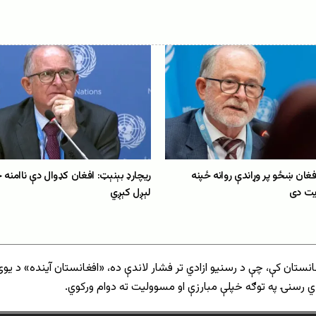
فغان ښځو پر وړاندې روانه ځپنه
ریچارډ بېنېټ: افغان کډوال دې ناامنه 
یت دی
لېږل کېږي
انستان کې، چې د رسنیو ازادي تر فشار لاندې ده، «افغانستان آینده» د یوې
 رسنۍ په توګه خپلې مبارزې او مسوولیت ته دوام ورکوي.