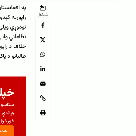
په افغانستا
شریکول
راپورته کېد
نوموړي ویلي
نظاماني وايي
خلاف د راپو
طالبانو د پا
خپلو
ستاسو م
وړاندې 
غورځول 
همدا