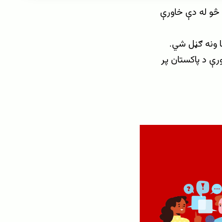
 څو له دې خاورې
ا ونه ګڼل شي.
رې د پاکستان پر