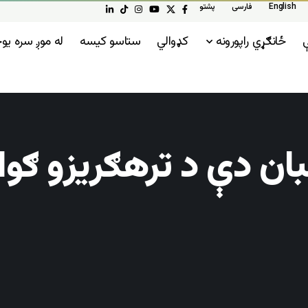
English
فارسی
پشتو
ې
ځانګړي راپورونه
کډوالي
ستاسو کیسه
له موږ سره ی
بان دې د ترهګریزو ګو