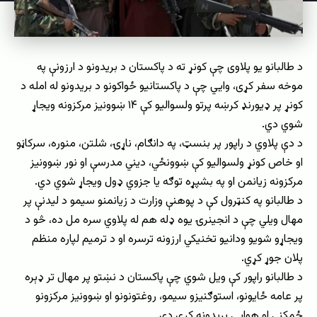
د طالبانو یو پلاوی چې کونړ ته د پاکستان د بریدونو د ارزونې په
موخه سفر کړی، وایي چې د پاکستانیو ځواکونو د بریدونو له امله د
کونړ پر ډيورنډ کرښه پرتو ولسوالیو کې ۱۴ ښوونیز مرکزونه ویجاړ
شوي دي.
د دې پلاوي د راپور پر بنسټ، په دانګام، ناړۍ، شلتن، منوره، سرکاڼو
او خاص کونړ ولسوالیو کې ښوونځي، دیني مدرسې او نور ښوونیز
مرکزونه زیانمن او په بشپړه توګه یا جزوي ډول ویجاړ شوي دي.
د طالبانو په کنټرول کې د پوهنې وزارت د زیانمنو سیمو د لیدنې پر
مهال ویلي چې د انجینرۍ یوه ډله هم له پلاوي سره مل ده، څو د
ویجاړو شویو ودانیو تخنیکي ارزونه ترسره او د ترمیم لپاره منظم
پلان جوړ کړي.
د طالبانو راپور کې ویل شوي چې پاکستان د نښتو پر مهال تر ډېره
پر عامه ځایونو، استوګنیزو سیمو، روغتونونو او ښوونیز مرکزونو
ځمکني او هوايي بریدونه کړي دي.