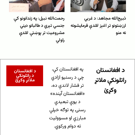
ذبیح‌الله مجاهد: د غربي
رحمت‌الله نبیل: په زندانونو کې
ارزښتونو تر اغېز لاندې فرمایشونه
جنسي تېري د طالبانو دیني
نه منو
مشروعیت تر پوښتې لاندې
راولي
د افغانستان
په افغانستان کې،
د افغانستان
د راتلونکي
چې د رسنیو ازادي
راتلونکې ملاتړ
ملاتړ وکړئ
تر فشار لاندې ده،
وکړئ
«افغانستان آینده»
د یوې تبعیدي
رسنۍ په توګه خپلې
مبارزې او مسوولیت
ته دوام ورکوي.