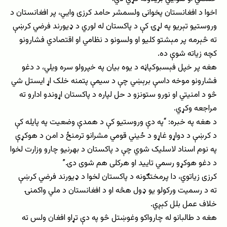
اخوا د افغانستان پخوانی ولسمشر حامد کرزی وايي، پر افغانستان د
وروستیو تېریو په لړۍ کې د پاکستان له لوري د ډیورند فرضي کرښې
ته څېرمه پر مېشتو کلیو او ولسونو د نظامي او اقتصادي فشارونو
کچه زیاته شوې ده.
هغه پر خپل فېسبوکپاڼه د یوه بیان په خپرولو سره ویلي، د دغو
فشارونو موخه داسې برېښي چې د سیمې پتمنه خلک اړ ایستل شي
څو د امنیتي او نورو ستونزو د حل لپاره د پاکستان اړوندو ادارو ته
مراجعه وکړي.
د هغه په خبره: “په دې وروستیو کې د همدې وضعیت په پایله کې
د کرښې د دواړو غاړو د ځیني قومي مشرانو ترمنځ د امن د هوکړې
په نوم اسناد لاسلیک شوي چې د پاکستان د بهرنیو چارو وزارت لخوا
د دغو هوکړو رسمي تایید او هرکلی هم شوی دی.”
کرزی زیاتوي، دا پرمختګونه د پاکستان لخوا د ډیورند فرضي کرښې
ته د رسمیت ورکولو یو ډول هڅه او د افغانستان د ملي واکمنۍ
خلاف عمل بلل کېږي.
هغه د طالبانو له چارواکو وغوښتل څو په دې تړاو افغان ولس ته