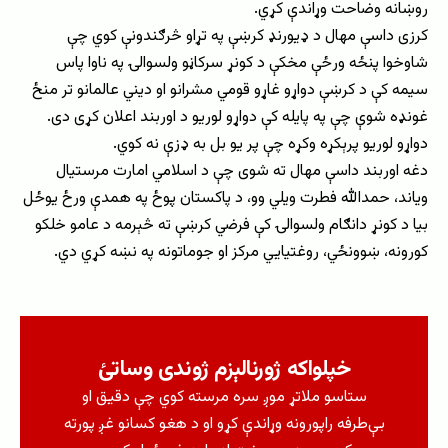
روښانه وضاحت وړاندې کړي.
کرزی داسې مهال د ډیورنډ کرښې په تړاو څرګندونې کوي چې
شاوخوا پنځه ورځې مخکې د کونړ سرکاڼو ولسوالۍ په ناوا پاس
سیمه کې د کرښې دواړو غاړو قومي مشرانو او دیني عالمانو تر منځ
غونډه شوې چې په پایله کې دواړو لوریو د اوربند اعلان کړی دی.
دواړو لوریو پرېکړه وکړه چې پر یو بل به ډزې نه کوي.
دغه اوربند داسې مهال ته شوی چې د اسلامي امارت مرستیال
ویاند، حمدالله فطرت ويلي وو، د پاکستان پوځ په همدې ورځ یوځل
بیا د کونړ دانګام ولسوالۍ کې فرضي کرښې ته څېرمه د عامو خلکو
کورونه، ښوونځي، روغتیايي مرکز او جوماتونه په نښه کړي دي.
خپلواکه ژورنالېزم ژوندی وساتئ
ستاسو ملاتړ موږ سره مرسته کوي چې دقیق او
بې‌طرفه راپورونه وړاندې کړو او د هغو کسانو غږ پورته