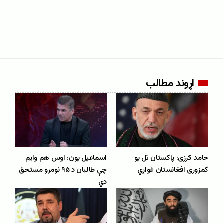
اړوند مطالب
حامد کرزی: پاکستان تل یو
اسماعیل یون: اوس هم وایم
کمزوری افغانستان غواړي
چې طالبان د ۹۵ نومرو مستحق
دي