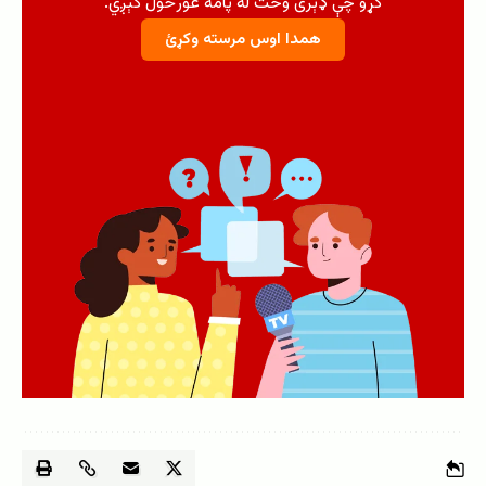
کړو چې ډېری وخت له پامه غورځول کېږي.
همدا اوس مرسته وکړئ