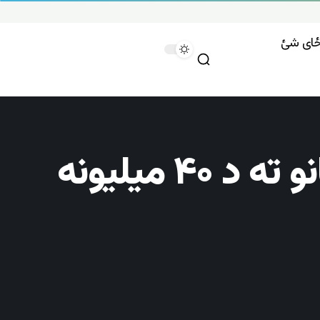
وځای شئ
ټیم‌برچټ: امریکا اوس هم هره اونۍ طالبانو ته د ۴۰ میلیونه