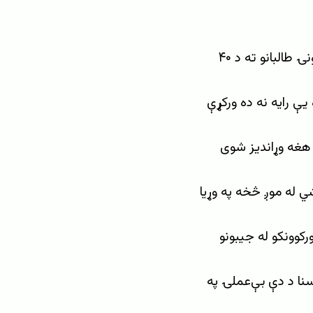
د امریکا د کانګرس یوه غړي، ټیم‌برچټ ویلي، متحده‌ایالات اوس هم هره اونۍ طالبانو ته د ۴۰
یې رایه نه ده ورکړې
د هغه وړاندیز شوی
ي له موږ څخه په وړیا
رکوونکو له جیبونو
نا د دې بې‌عملۍ په