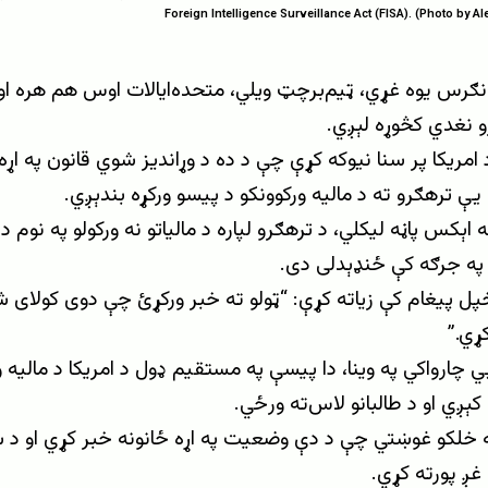
Foreign Intelligence Surveillance Act (FISA). (Photo by 
و نغدي کڅوړه لېږي.
مریکا پر سنا نیوکه کړې چې د ده د وړاندیز شوي قانون په اړه 
ې ترهګرو ته د مالیه ورکوونکو د پیسو ورکړه بندېږي.
اېکس پاڼه لیکلي، د ترهګرو لپاره د مالیاتو نه ورکولو په نوم 
 په جرګه کې ځنډېدلی دی.
پل پیغام کې زیاته کړې: “ټولو ته خبر ورکړئ چې دوی کولای ش
ړي.”
يي چارواکي په وینا، دا پیسې په مستقیم ډول د امریکا د مالیه و
ېږي او د طالبانو لاس‌ته ورځي.
 خلکو غوښتي چې د دې وضعیت په اړه ځانونه خبر کړي او د س
غږ پورته کړي.