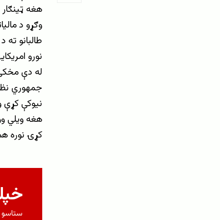
هغه ټینګار 
وګړو د مالی
نورو امریکای
له دې مخکې 
جمهوري نظام 
نیوکې کړې و
هغه ویلي وو 
کړۍ نوره هم
خپلو
ستاسو م