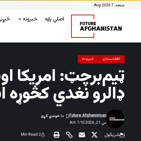
جمعه, 7 Aug 2026
اصلي پاڼه
خبرونه
څېړن
افغانستان
خبرونه
ډالرو نغدي کڅوړه 
Future Afghanistsan
مې 21, 2026 7:10 Am
شریکول
2 Min Read