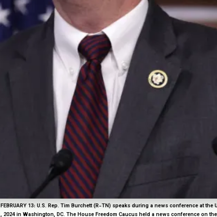
BRUARY 13: U.S. Rep. Tim Burchett (R-TN) speaks during a news conference at the U.
3, 2024 in Washington, DC. The House Freedom Caucus held a news conference on the 