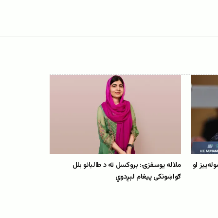
ه‌ییز او
ملاله یوسفزۍ: بروکسل ته د طالبانو بلل
ګواښونکی پیغام لېږدوي