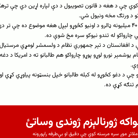
کوي چې د هغه د قانون تصویبول د دې لپاره اړین دي چې ترهګر
اتو د ورتګ مخه ونیول شي.
طالبانو ته د ۴۰ میلیونه ډالرو د اونیو کڅوړو لېږل هغه موضوع ده چې 
ي چارواکو له تندو نیوکو سره مخ شوې ده.
د افغانستان د تېر جمهوري نظام د ولسمشر لومړي مرستیال، ا
یوشمېر نورو لوړو پوړو چارواکو هم طالبانو ته د امریکا د دغه
ې.
چې د دغو کڅوړو له کبله طالبانو خپل بنسټونه پیاوړي کړي او پ
 تنګه کړې ده.
اکه ژورنالېزم ژوندی وساتئ
لاتړ موږ سره مرسته کوي چې دقیق او بې‌طرفه راپورونه