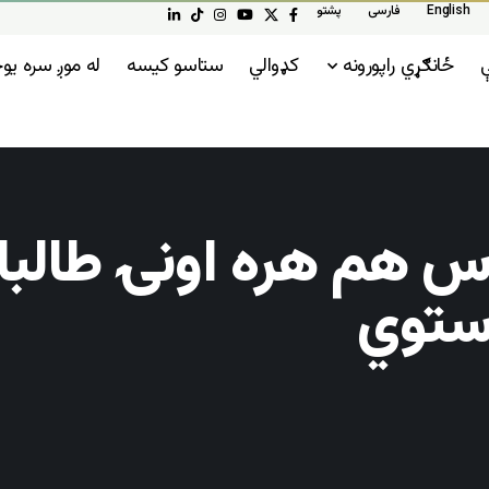
English
فارسی
پشتو
ې
ځانګړي راپورونه
کډوالي
ستاسو کیسه
له موږ سره ی
استوي