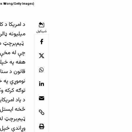
Alex Wong/Getty Images)
شریکول
میلیونه ډالر
ټیم‌برچټ د ا
چې له مخې ی
هغه په خپله 
قانون د سنا
نوموړي په خ
توګه کرکه وک
د یاد امریکا
څخه ایستل ک
ټیم‌برچټ له
وړاندې خپل 