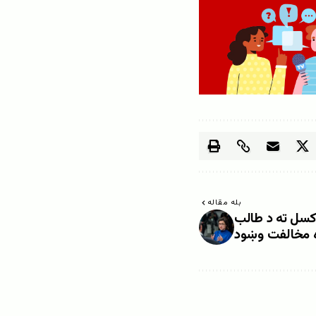
بله مقاله
وکسل ته د طالب
ه مخالفت وښود