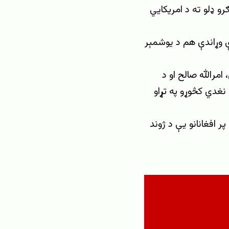
و ډلو ته د امریکایي
تر دې وړاندې هم د یوشمېر
مرالله صالح او د
 نغدي کڅوړو په تړاو
ر افغانانو یې د ژوند