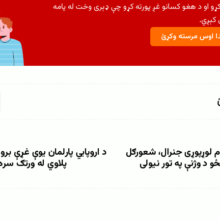
کړو او د هغو کسانو غږ پورته کړو چې ډېری وخت له پامه
کېږي.
 اوس مرسته وکړئ
ام لوړپوړی جنرال، شعورګل
د اروپايي پارلمان یوې غړې بر
 د وژنې په تور نیولی
پلاوي له ورتګ سر