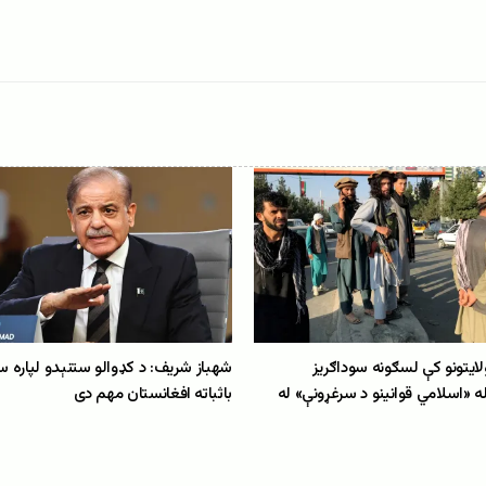
لبانو ۶ ولایتونو کې لسګونه سوداګریز
شهباز شریف: د کډوالو ستنېدو لپاره سول
له «اسلامي قوانینو د سرغړونې» له
باثباته افغانستان مهم دی