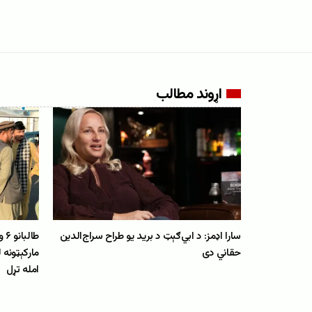
اړوند مطالب
سارا اډمز: د ابي‌ګېټ د برید یو طراح سراج‌الدین
طا
حقاني دی
مارکېټونه 
امله تړل