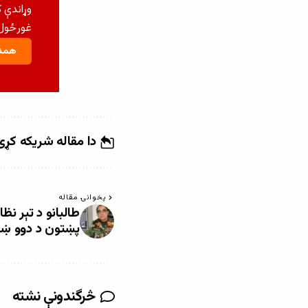
وړاندې 
غورځول 
همدا
دا مقاله شریکه کړئ
پخوانۍ مقاله
طالبانو د تېر نظ
پښتون د دوو ښځو
څرگندونې نشته