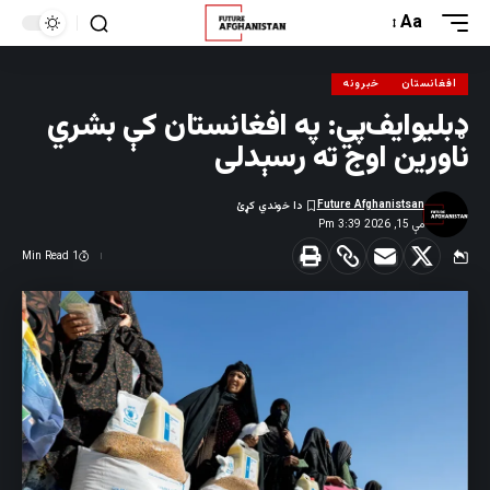
Aa
افغانستان
خبرونه
ډبلیو‌ایف‌پي: په افغانستان کې بشري
ناورین اوج ته رسېدلی
Future Afghanistsan
مې 15, 2026 3:39 Pm
1 Min Read