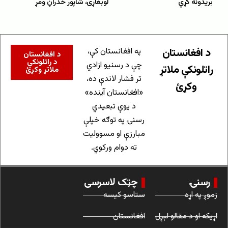
بریدونه کړي
لوبغاړی، شاپور ځدراڼ ومړ
د افغانستان
په افغانستان کې،
د افغانستان
د راتلونکي
چې د رسنیو ازادي
راتلونکې ملاتړ
ملاتړ وکړئ
تر فشار لاندې ده،
وکړئ
«افغانستان آینده»
د یوې تبعیدي
رسنۍ په توګه خپلې
مبارزې او مسوولیت
ته دوام ورکوي.
رسنۍ
چټک لاسرسی
زموږ په اړه
ستاسو کیسه
اړیکه او د مقالو لېږل
افغانستان