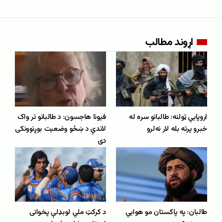
اړوند مطالب
اروپايي ټولنه: طالبانو سره له
فیونا هاجسون: د طالبانو تر واک
خبرو پرته بله لار نه‌لرو
لاندې د ښځو وضعیت بوږنوونکی
دی
طالبان: په پاکستان مو هوايي
د کرکټ ملي لوبډلې پخوانی