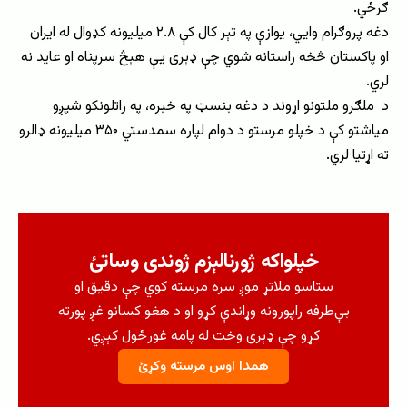
ګرځي.
دغه پروګرام وايي، یوازې په تېر کال کې ۲.۸ میلیونه کډوال له ایران
او پاکستان څخه راستانه شوي چې ډېری یې هېڅ سرپناه او عاید نه
لري.
د ملګرو ملتونو اړوند د دغه بنسټ په خبره، په راتلونکو شپږو
میاشتو کې د خپلو مرستو د دوام لپاره سمدستي ۳۵۰ میلیونه ډالرو
ته اړتیا لري.
خپلواکه ژورنالېزم ژوندی وساتئ
ستاسو ملاتړ موږ سره مرسته کوي چې دقیق او
بې‌طرفه راپورونه وړاندې کړو او د هغو کسانو غږ پورته
کړو چې ډېری وخت له پامه غورځول کېږي.
همدا اوس مرسته وکړئ