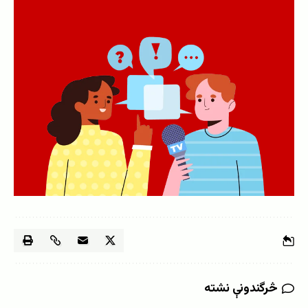
څرگندونې نشته