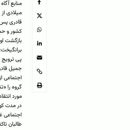
میلادی از 
قادری پس ا
کشور و حما
بازگشت او 
برانگیخت؛ 
پی ترویج د
جمیل قادری
اجتماعی از
گروه را «ت
مورد انتقاد
در مدت کو
اجتماعی غ
طالبان تاک