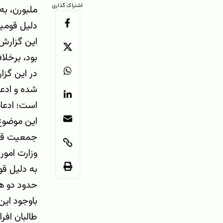
اشتراک گذاری
دلیل قومیت
این گزارش 
بود، برخلا
شده و ادع
است؛ ادعاه
این موضوع
جمعیت قابل
وزارت امور 
حدود دو هزا
باوجود این
طالبان افر