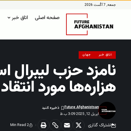
جمعه, 7 آگُست 2026
صفحه اصلی
اتاق خبر
اتاق خبر
جهان
نامزد حزب لیبرال اس
هزاره‌ها مورد انتقاد
Future Afghanistsan
اپریل 12, 2025 3:09 ب.ظ
اشتراک گذاری
2 Min Read