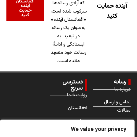
افغانستان
که آزادی رسانه‌ها
آینده حمایت
آینده
حمایت
سرکوب شده است،
کنید
کنید
«افغانستان آینده»
به‌عنوان یک رسانه
در تبعید، به
ایستادگی و ادامهٔ
رسالت خود متعهد
مانده است.
رسانه
دسترسی
سریع
درباره ما
روایت شما
تماس و ارسال
افغانستان
مقالات
جهان
شرایط استفاده
We value your privacy
زنان