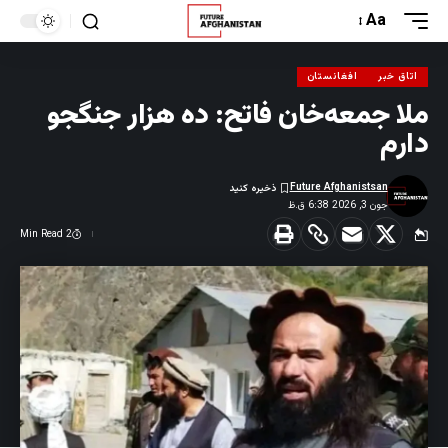
Aa
اتاق خبر
افغانستان
ملا جمعه‌خان فاتح: ده هزار جنگجو
دارم
Future Afghanistsan
جون 3, 2026 6:38 ق.ظ
2 Min Read