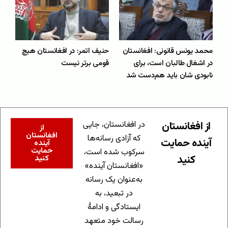
محمد یونس قانونی: افغانستان
حنیف اتمر: در افغانستان هیچ
در اشغال طالبان است، برای
قومی برتر نیست
نابودی شان باید هم‌دست شد
از افغانستان
در افغانستان، جایی
از
افغانستان
که آزادی رسانه‌ها
آینده حمایت
آینده
حمایت
سرکوب شده است،
کنید
کنید
«افغانستان آینده»
به‌عنوان یک رسانه
در تبعید، به
ایستادگی و ادامهٔ
رسالت خود متعهد