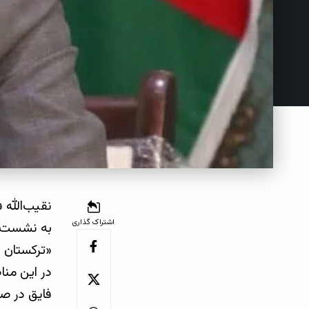
نقیب‌الله 
اشتراک گذاری
به نشست ر
«ترکستان ج
در این منا
فایق در صف