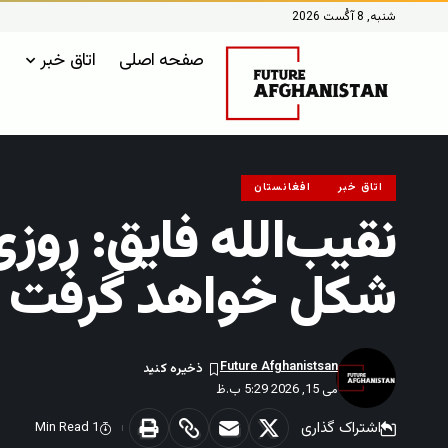
شنبه, 8 آگُست 2026
صفحه اصلی
اتاق خبر
اتاق خبر
افغانستان
نقیب‌الله فایق: رو
شکل خواهد گرفت
Future Afghanistsan
می 15, 2026 5:29 ب.ظ
اشتراک گذاری
1 Min Read