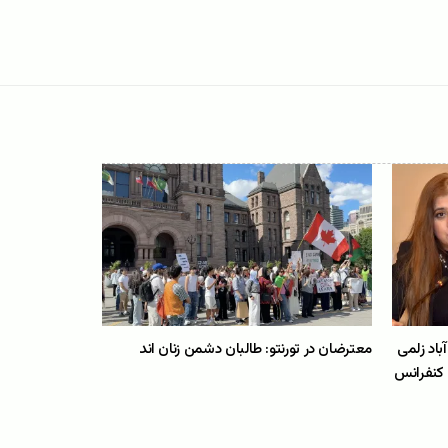
باد زلمی
معترضان در تورنتو: طالبان دشمن زنان اند
ن کنفرانس