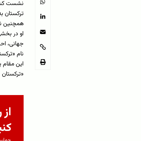
نشست کشور
ترکستان به
همچنین نو
او در بخشی
جهانی، اح
نام «ترکس
این مقام پ
«ترکستان 
از 
کنی
حمایت 