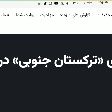
English
فارسی
پشتو
تحقیقات
گزارش های ویژه
مهاجرت
روایت شما
به ما ب
زی «ترکستان جنوبی» د