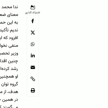
ندا محمد ن
اشتراک گذاری
معنای ضعف
به این حمل
ندیم تأکید
افزود که ای
منفی نخوا
وزیر تحصیل
چنین اقدام
رشد کرده‌ا
او همچنین 
گروه توان 
هدف، از م
در همین حا
می‌گویند ک