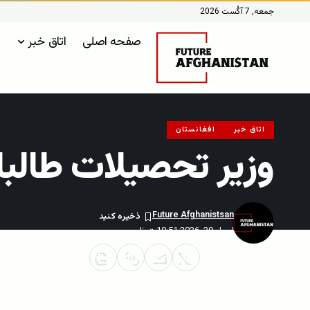
جمعه, 7 آگُست 2026
صفحه اصلی
اتاق خبر
اتاق خبر
افغانستان
وزیر تحصیلات طالب
Future Afghanistsan
اپریل 29, 2026 10:51 ق.ظ
اشتراک گذاری
1 Min Read