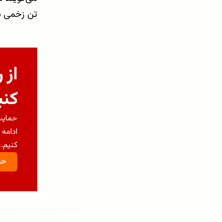
تن زخمی شد
از 
کنی
حمایت 
ادامه 
کنیم.
حم