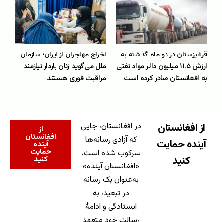
قرغیزستان در دو ماه گذشته به
اخراج مهاجران از ایران؛ سازمان
ارزش ۱۱.۵ میلیون دالر مواد نفتی
ملل می‌گوید زنان باردار نیازمند
به افغانستان صادر کرده است
مراقبت‌ فوری هستند
از افغانستان
در افغانستان، جایی
از
افغانستان
که آزادی رسانه‌ها
آینده حمایت
آینده
حمایت
سرکوب شده است،
کنید
کنید
«افغانستان آینده»
به‌عنوان یک رسانه
در تبعید، به
ایستادگی و ادامهٔ
رسالت خود متعهد