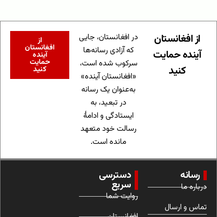
از افغانستان
در افغانستان، جایی
از
افغانستان
که آزادی رسانه‌ها
آینده حمایت
آینده
حمایت
سرکوب شده است،
کنید
کنید
«افغانستان آینده»
به‌عنوان یک رسانه
در تبعید، به
ایستادگی و ادامهٔ
رسالت خود متعهد
مانده است.
رسانه
دسترسی
سریع
درباره ما
روایت شما
تماس و ارسال
افغانستان