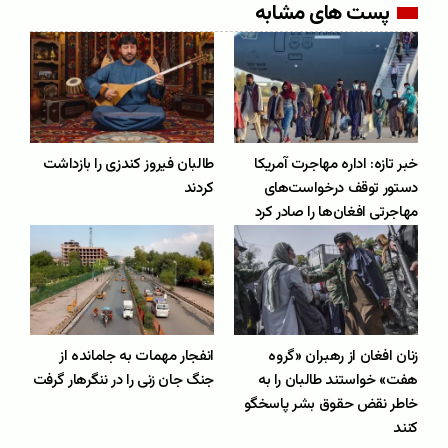
پست های مشابه
خبر تازه: اداره مهاجرت آمریکا
طالبان فیروز کندزی را بازداشت
دستور توقف درخواست‌های
کردند
مهاجرتی افغان‌ها را صادر کرد
زنان افغان از رهبران «گروه
انفجار مهمات به جامانده از
هفت» خواستند طالبان را به
جنگ جان زنی را در ننگرهار گرفت
‌خاطر نقض حقوق بشر پاسخگو
کنند