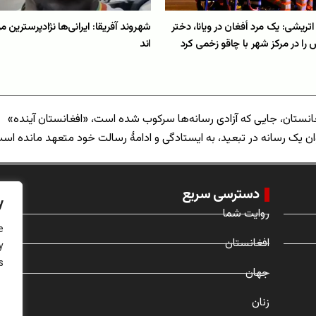
اتریشی: یک مرد أفغان در ویانا، دختر
شهروند آفریقا: ایرانی‌ها نژادپرسترین 
اند
انستان، جایی که آزادی رسانه‌ها سرکوب شده است، «افغانستان آینده»
ان یک رسانه در تبعید، به ایستادگی و ادامهٔ رسالت خود متعهد مانده اس
دسترسی سریع
y
روایت شما
e
افغانستان
y
.
جهان
زنان