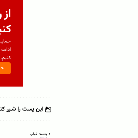
از 
کنی
حمایت 
ادامه 
کنیم.
حم
این پست را شیر کن
پست قبلی