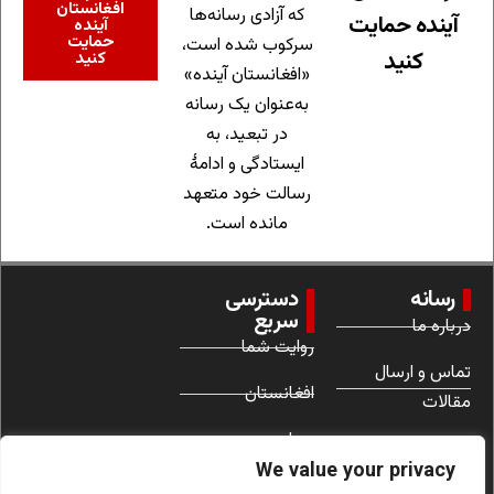
افغانستان
که آزادی رسانه‌ها
آینده حمایت
آینده
حمایت
سرکوب شده است،
کنید
کنید
«افغانستان آینده»
به‌عنوان یک رسانه
در تبعید، به
ایستادگی و ادامهٔ
رسالت خود متعهد
مانده است.
رسانه
دسترسی
سریع
درباره ما
روایت شما
تماس و ارسال
افغانستان
مقالات
جهان
شرایط استفاده
We value your privacy
زنان