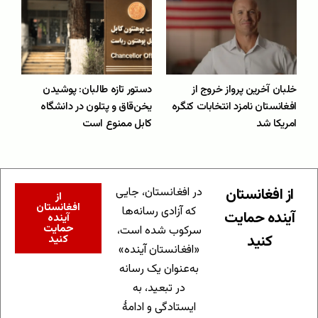
خلبان آخرین پرواز خروج از
دستور تازه طالبان: پوشیدن
افغانستان نامزد انتخابات کنگره
یخن‌قاق و پتلون در دانشگاه
امریکا شد
کابل ممنوع است
از افغانستان
در افغانستان، جایی
از
افغانستان
که آزادی رسانه‌ها
آینده حمایت
آینده
حمایت
سرکوب شده است،
کنید
کنید
«افغانستان آینده»
به‌عنوان یک رسانه
در تبعید، به
ایستادگی و ادامهٔ