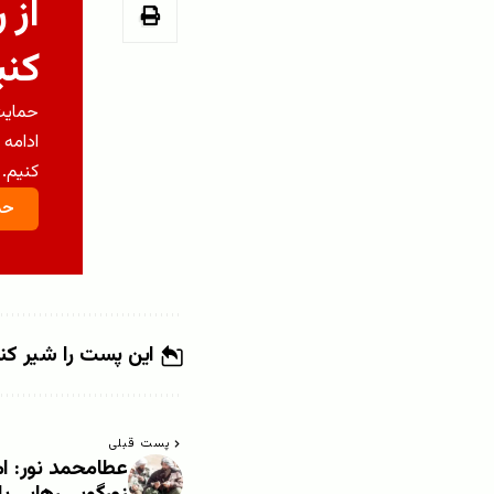
از 
کنی
حمایت 
ادامه 
کنیم.
حم
این پست را شیر کن
پست قبلی
عطامحمد نور: ام