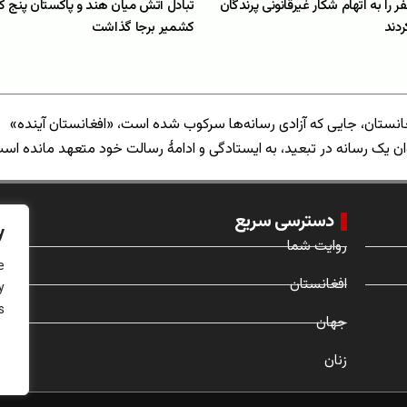
لبان ۷ نفر را به اتهام شکار غیرقانونی پرندگان
تبادل آتش میان هند و پاکستان پنج ک
ردند
کشمیر برجا گذاشت
انستان، جایی که آزادی رسانه‌ها سرکوب شده است، «افغانستان آینده»
ان یک رسانه در تبعید، به ایستادگی و ادامهٔ رسالت خود متعهد مانده اس
دسترسی سریع
y
روایت شما
e
افغانستان
y
.
جهان
زنان