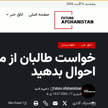
پنجشنبه, 6 آگُست 2026
صفحه اصلی
اتاق خبر
اتاق خبر
افغانستان
خواست طالبان از مر
احوال بدهید
Future Afghanistsan
فبروری 17, 2026 10:37 ق.ظ
اشتراک گذاری
1 Min Read