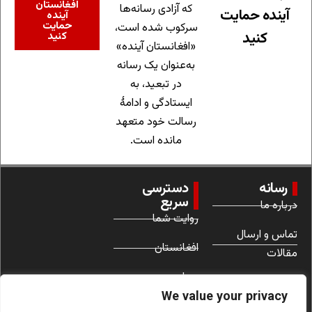
افغانستان
که آزادی رسانه‌ها
آینده حمایت
آینده
حمایت
سرکوب شده است،
کنید
کنید
«افغانستان آینده»
به‌عنوان یک رسانه
در تبعید، به
ایستادگی و ادامهٔ
رسالت خود متعهد
مانده است.
رسانه
دسترسی
سریع
درباره ما
روایت شما
تماس و ارسال
افغانستان
مقالات
جهان
شرایط استفاده
We value your privacy
زنان