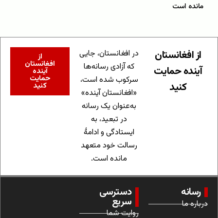
مانده است
از افغانستان
در افغانستان، جایی
از
افغانستان
که آزادی رسانه‌ها
آینده حمایت
آینده
حمایت
سرکوب شده است،
کنید
کنید
«افغانستان آینده»
به‌عنوان یک رسانه
در تبعید، به
ایستادگی و ادامهٔ
رسالت خود متعهد
مانده است.
رسانه
دسترسی
سریع
درباره ما
روایت شما