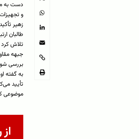
دست به مقا
و تجهیزات ر
زهیر تأکید
طالبان ارتب
تلاش کرد ا
جبهه مقاوم
بررسی شود
به گفته او
تأیید می‌ک
موضوعی که 
از 