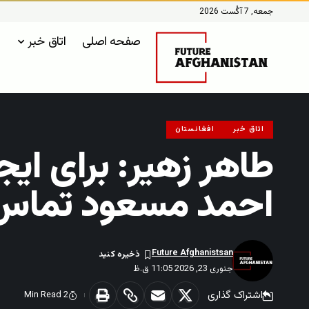
جمعه, 7 آگُست 2026
صفحه اصلی
اتاق خبر
اتاق خبر
افغانستان
طاهر زهیر: برای ای
احمد مسعود تماس گر
Future Afghanistsan
جنوری 23, 2026 11:05 ق.ظ
اشتراک گذاری
2 Min Read