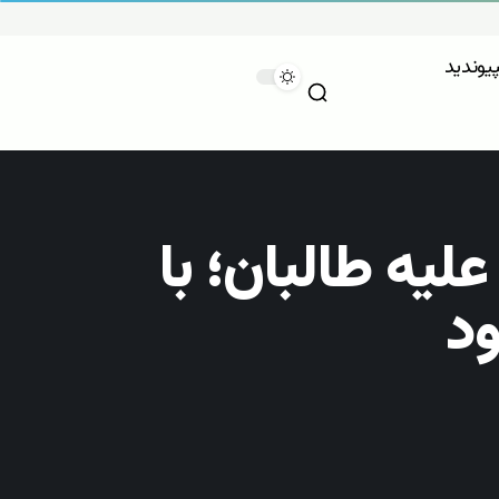
پیوندید
یه طالبان؛ با
ود