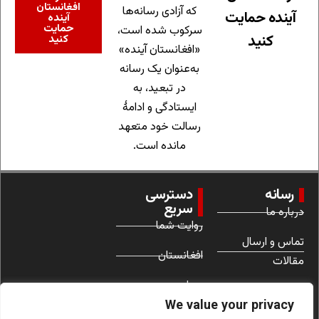
افغانستان
که آزادی رسانه‌ها
آینده حمایت
آینده
حمایت
سرکوب شده است،
کنید
کنید
«افغانستان آینده»
به‌عنوان یک رسانه
در تبعید، به
ایستادگی و ادامهٔ
رسالت خود متعهد
مانده است.
رسانه
دسترسی
سریع
درباره ما
روایت شما
تماس و ارسال
افغانستان
مقالات
جهان
شرایط استفاده
We value your privacy
زنان