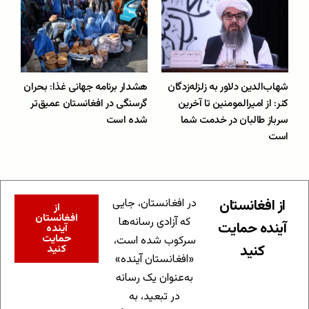
شهاب‌الدین دلاور به زلزله‌زدگان
هشدار برنامه جهانی غذا: بحران
کنر: از امیرالمومنین تا آخرین
گرسنگی در افغانستان عمیق‌تر
سرباز طالبان در خدمت شما
شده است
است
از افغانستان
در افغانستان، جایی
از
افغانستان
که آزادی رسانه‌ها
آینده حمایت
آینده
حمایت
سرکوب شده است،
کنید
کنید
«افغانستان آینده»
به‌عنوان یک رسانه
در تبعید، به