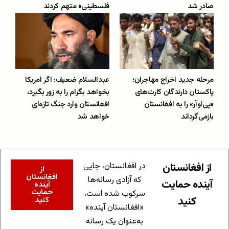
صادر شد
فلسطینی» متهم کردند
مرحله جدید اخراج مهاجران؛
عبدالسلام ضعیف: اگر امریکا
پاکستان دارندگان کارت‌های
بخواهد بگرام را به زور بگیرد،
«پی‌اوآر» را به افغانستان
افغانستان وارد جنگ تازه‌ای
بازمی‌گرداند
خواهد شد
از افغانستان
در افغانستان، جایی
از
افغانستان
که آزادی رسانه‌ها
آینده حمایت
آینده
حمایت
سرکوب شده است،
کنید
کنید
«افغانستان آینده»
به‌عنوان یک رسانه