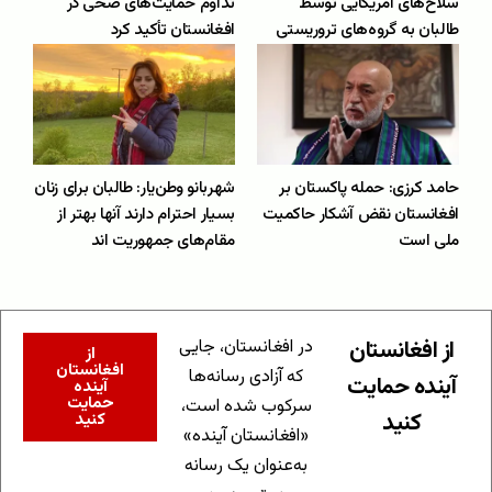
سلاح‌های امریکایی توسط
تداوم حمایت‌های صحی در
طالبان به گروه‌های تروریستی
افغانستان تأکید کرد
حامد کرزی: حمله پاکستان بر
شهربانو وطن‌یار: طالبان برای زنان
افغانستان نقض آشکار حاکمیت
بسیار احترام دارند آنها بهتر از
ملی است
مقام‌های جمهوریت اند
از افغانستان
در افغانستان، جایی
از
افغانستان
که آزادی رسانه‌ها
آینده حمایت
آینده
حمایت
سرکوب شده است،
کنید
کنید
«افغانستان آینده»
به‌عنوان یک رسانه